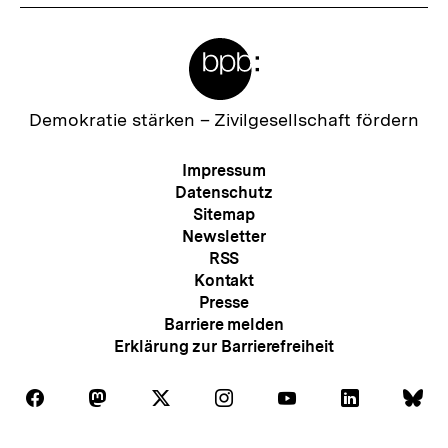
Meta-
Links
Zur
Demokratie stärken –
Zivilgesellschaft fördern
Startseite
der
Meta-
Impressum
bpb
Navigation
Datenschutz
Sitemap
Newsletter
RSS
Kontakt
Presse
Barriere melden
Erklärung zur Barrierefreiheit
Auf
Auf
Auf
Auf
Auf
Auf
Au
Folgen
Folgen
Folgen
Folgen
Folgen
Folgen
Fol
Facebook
Mastodon
X
Instagram
Youtube
LinkedIn
Bl
Sie
Sie
Sie
Sie
Sie
Sie
Sie
Zum