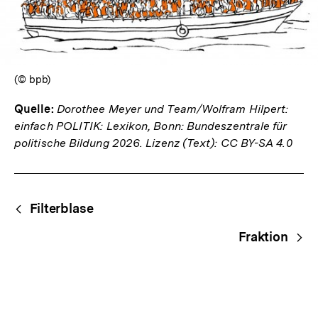
(© bpb)
Quelle:
Dorothee Meyer und Team/Wolfram Hilpert:
einfach POLITIK: Lexikon, Bonn: Bundeszentrale für
politische Bildung 2026. Lizenz (Text): CC BY-SA 4.0
Fussnoten
Begriffsnavigation
Content-
Filterblase
Navigation
Fraktion