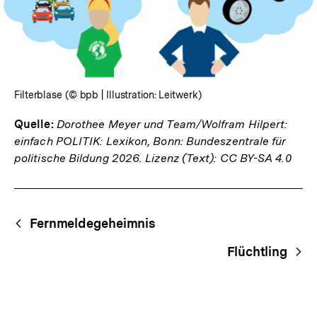
Filterblase (© bpb | Illustration: Leitwerk)
Quelle:
Dorothee Meyer und Team/Wolfram Hilpert:
einfach POLITIK: Lexikon, Bonn: Bundeszentrale für
politische Bildung 2026. Lizenz (Text): CC BY-SA 4.0
Fussnoten
Begriffsnavigation
Content-
Fernmeldegeheimnis
Navigation
Flüchtling