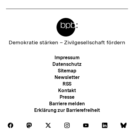
Meta-
Links
Zur
Demokratie stärken –
Zivilgesellschaft fördern
Startseite
der
Meta-
Impressum
bpb
Navigation
Datenschutz
Sitemap
Newsletter
RSS
Kontakt
Presse
Barriere melden
Erklärung zur Barrierefreiheit
Auf
Auf
Auf
Auf
Auf
Auf
Au
Folgen
Folgen
Folgen
Folgen
Folgen
Folgen
Fol
Facebook
Mastodon
X
Instagram
Youtube
LinkedIn
Bl