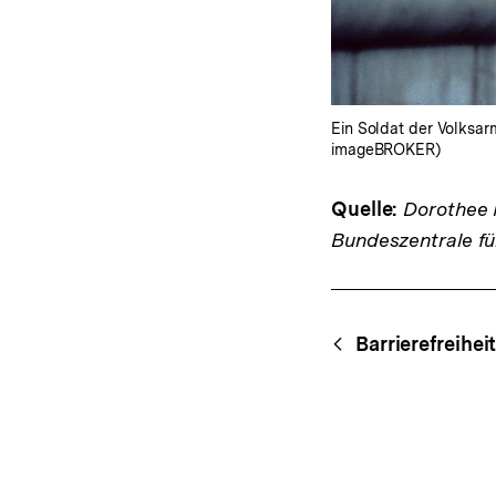
Ein Soldat der Volksar
imageBROKER)
Quelle:
Dorothee M
Bundeszentrale fü
Fussnoten
Content-
Begri
Barrierefreihei
Navigation