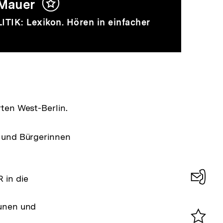
 Mauer
Inhalt
merken
ITIK: Lexikon. Hören in einfacher
ten West-Berlin.
r und Bürgerinnen
 in die
Konta
äunen und
0