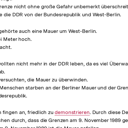
renze nicht ohne große Gefahr unbemerkt überschreit
e die DDR von der Bundesrepublik und West-Berlin.
gehörte auch eine Mauer um West-Berlin.
i Meter hoch.
acht.
ollten nicht mehr in der DDR leben, da es viel Über
b.
versuchten, die Mauer zu überwinden.
Menschen starben an der Berliner Mauer und der Gre
esrepublik.
ingen an, friedlich zu
Interner
demonstrieren
. Durch diese D
chen durch, dass die Grenzen am 9. November 1989 ge
Link: