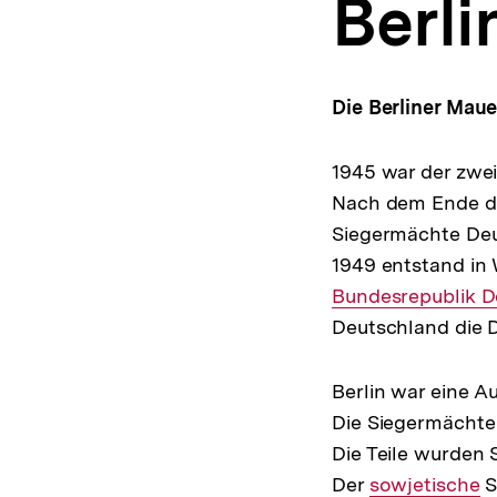
Berli
a
t
i
o
n
Die Berliner Maue
1945 war der zwei
Nach dem Ende de
Siegermächte Deut
1949 entstand in
Bundesrepublik D
Deutschland die 
Berlin war eine 
Die Siegermächte te
Die Teile wurden 
Der
Interner
sowjetische
S