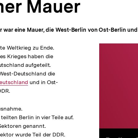
ner Mauer
r war eine Mauer, die West-Berlin von Ost-Berlin un
Berl
te Weltkrieg zu Ende.
s Krieges haben die
schland aufgeteilt.
Mau
 West-Deutschland die
Interner
eutschland
und in Ost-
Link:
DDR.
Ausnahme.
ilten Berlin in vier Teile auf.
Sektoren genannt.
ektor wurde Teil der DDR.