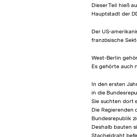
Dieser Teil hieß a
Link:
Hauptstadt der D
Der US-amerikanis
französische Sek
West-Berlin gehör
Es gehörte auch n
In den ersten Jah
in die Bundesrepu
Sie suchten dort 
Die Regierenden d
Bundesrepublik zi
Deshalb bauten si
Stacheldraht befe