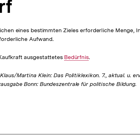
rf
ichen eines bestimmten Zieles erforderliche Menge, In
rforderliche Aufwand.
Kaufkraft ausgestattetes
Interner
Bedürfnis
.
Link:
laus/Martina Klein: Das Politiklexikon. 7., aktual. u. er
zausgabe Bonn: Bundeszentrale für politische Bildung.