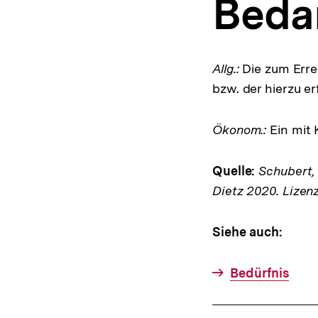
Beda
a
t
i
o
n
Allg.:
Die zum Erre
bzw. der hierzu e
Ökonom.:
Ein mit 
Quelle:
Schubert, K
Dietz 2020. Lizen
Siehe auch:
Bedürfnis