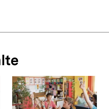
ffsnavigation
lte