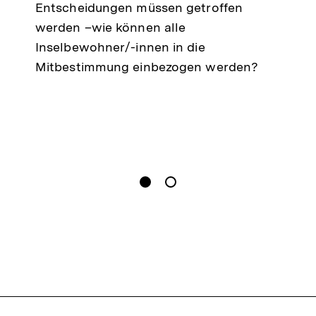
Entscheidungen müssen getroffen
n
werden –wie können alle
Inselbewohner/-innen in die
Mitbestimmung einbezogen werden?
gen
Springe zum Inhalt
1
(
Aktueller Inhalt
)
Springe zum Inhalt
2
n