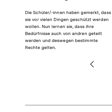
merke
Die Schüler/-innen haben gemerkt, dass
resse
sie vor vielen Dingen geschützt werden
wollen. Nun lernen sie, dass ihre
Bedürfnisse auch von andren geteilt
werden und deswegen bestimmte
Rechte gelten.
1
/
2
Karussellinhalt
von
Vorheri
Inhalt
anzeige