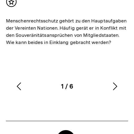
Inhalt
merken
Menschenrechtsschutz gehört zu den Hauptaufgaben
der Vereinten Nationen. Häufig gerät er in Konflikt mit
den Souveränitätsansprüchen von Mitgliedstaaten.
Wie kann beides in Einklang gebracht werden?
1
/
6
Vorherigen
Nächs
Karussellinhalt
von
Inhalt
Inhalt
anzeigen
anzei