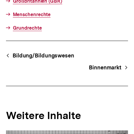
Großbritannien (GBR)
Menschenrechte
Grundrechte
Fussnoten
Begriffsnavigation
Content-
Bildung/Bildungswesen
Navigation
Binnenmarkt
Weitere Inhalte
Inhaltskarousell
Inhaltskarussell