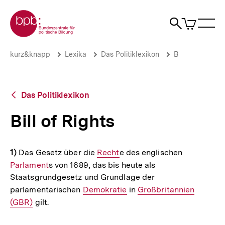
Direkt
Zur Startseite der bpb
zum
0
Artikel
Sho
Seiteninhalt
im
Naviga
Suche
springen
War
öffne
öffnen
öff
Pfadnavigation
Bill
Brotkrümelnavigation
kurz&knapp
Lexika
Das Politiklexikon
B
of
Rights
|
bpb.de
Zurück
Das Politiklexikon
zur
Übersicht
Bill of Rights
1)
Das Gesetz über die
Interner
Recht
e des englischen
Interner
Parlament
s von 1689, das bis heute als
Link:
Link:
Staatsgrundgesetz und Grundlage der
parlamentarischen
Interner
Demokratie
in
Interner
Großbritannien
(GBR)
gilt.
Link:
Link: