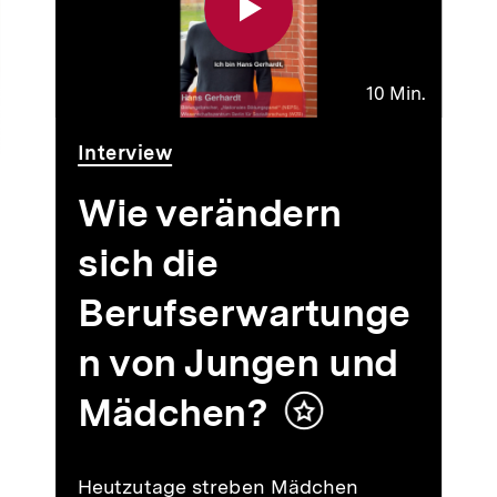
10 Min.
Video
Dauer
Interview
10
Min.
Wie verändern
sich die
Berufserwartunge
n von Jungen und
Mädchen?
Inhalt
merken
Heutzutage streben Mädchen