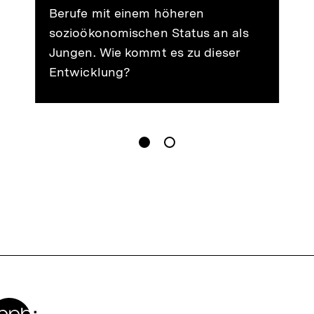
Berufe mit einem höheren
sozioökonomischen Status an als
Jungen. Wie kommt es zu dieser
Entwicklung?
gen
Springe zum Inhalt
1
(
Aktueller Inhalt
)
Springe zum Inhalt
2
n
Zur