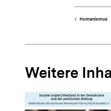
Fussnoten
Content-
Begri
Humanismus
Navigation
Weitere Inha
Inhaltskarousell
Inhaltskarussell
für
überspringen
weitere
Inhalte