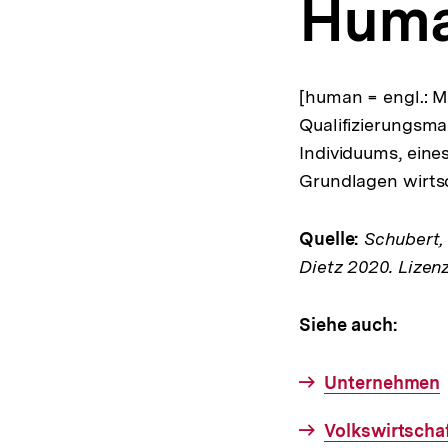
Huma
a
t
i
o
n
[human = engl.: 
Qualifizierungsm
Individuums, eine
Grundlagen wirts
Quelle:
Schubert, K
Dietz 2020. Lizen
Siehe auch:
Unternehmen
Volkswirtscha