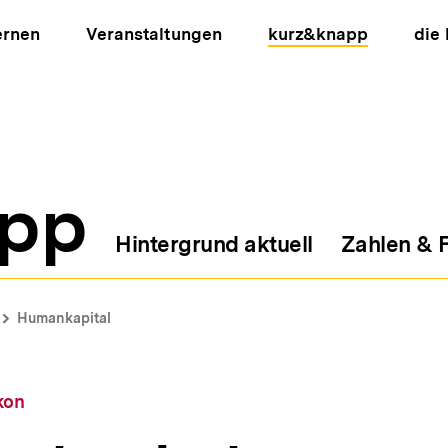
ernen
Veranstaltungen
kurz&knapp
die
pp
Hintergrund aktuell
Zahlen & 
ion
Humankapital
kon