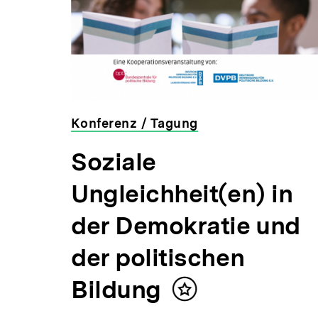
 Min.
Konferenz / Tagung
a
veranstaltet
Soziale
von
der
Ungleichheit(en) in
bpb
der Demokratie und
ens
der politischen
Bildung
Inhalt
merken