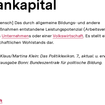
nkapital
Mensch] Das durch allgemeine Bildungs- und andere
aßnahmen entstandene Leistungspotenzial (Arbeitsve
s
Interner
Unternehmen
s oder einer
Interner
Volkswirtschaft
. Es stellt 
chaftlichen Wohlstands dar.
Link:
Link:
laus/Martina Klein: Das Politiklexikon. 7., aktual. u. er
zausgabe Bonn: Bundeszentrale für politische Bildung.
ft