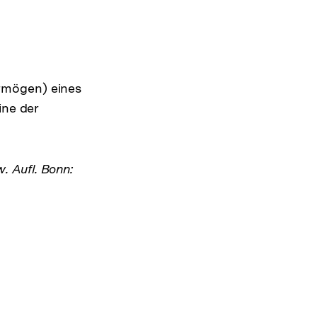
rmögen) eines
eine der
w. Aufl. Bonn: