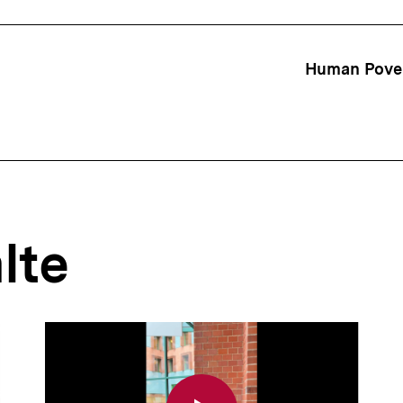
ffsnavigation
Human Pover
lte