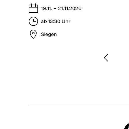
Tage
19.11. – 21.11.2026
Stunden
ab 13:30 Uhr
Stadt
Siegen
1
/
2
Karussellinhalt
von
Vorheri
Inhalt
anzeige