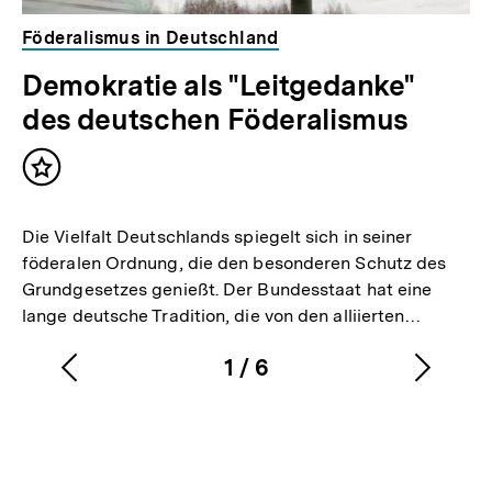
Föderalismus in Deutschland
Demokratie als "Leitgedanke"
des deutschen Föderalismus
Inhalt
merken
Die Vielfalt Deutschlands spiegelt sich in seiner
föderalen Ordnung, die den besonderen Schutz des
Grundgesetzes genießt. Der Bundesstaat hat eine
lange deutsche Tradition, die von den alliierten…
1
/
6
Vorherigen
Nächs
Karussellinhalt
von
Inhalt
Inhalt
anzeigen
anzei