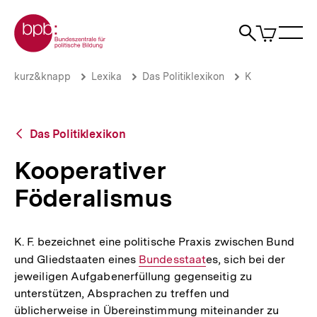
Direkt
Zur Startseite der bpb
zum
0
Artikel
Sho
Seiteninhalt
im
Naviga
Suche
springen
War
öffne
öffnen
öff
Pfadnavigation
Kooperativer
Brotkrümelnavigation
kurz&knapp
Lexika
Das Politiklexikon
K
Föderalismus
|
bpb.de
Zurück
Das Politiklexikon
zur
Übersicht
Kooperativer
Föderalismus
K. F. bezeichnet eine politische Praxis zwischen Bund
und Gliedstaaten eines
Interner
Bundesstaat
es, sich bei der
jeweiligen Aufgabenerfüllung gegenseitig zu
Link:
unterstützen, Absprachen zu treffen und
üblicherweise in Übereinstimmung miteinander zu