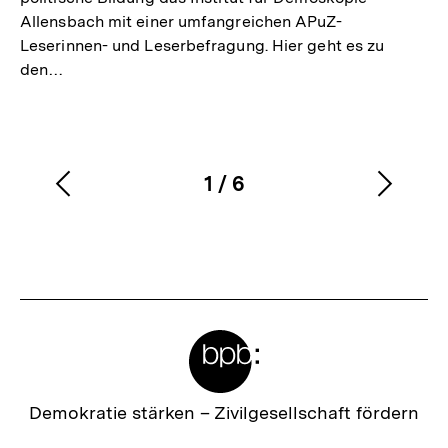
Allensbach mit einer umfangreichen APuZ-
Leserinnen- und Leserbefragung. Hier geht es zu
den…
1
/
6
Vorherigen
Nächs
Karussellinhalt
von
Inhalt
Inhalt
anzeigen
anzei
Meta-
Links
Zur
Demokratie stärken –
Zivilgesellschaft fördern
Startseite