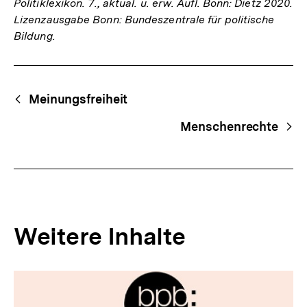
Politiklexikon. 7., aktual. u. erw. Aufl. Bonn: Dietz 2020.
Lizenzausgabe Bonn: Bundeszentrale für politische
Bildung.
Fussnoten
Begriffsnavigation
Content-
Meinungsfreiheit
Navigation
Menschenrechte
Weitere Inhalte
Inhaltskarousell
Inhaltskarussell
für
überspringen
weitere