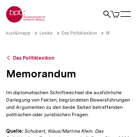
Direkt
Zur Startseite der bpb
zum
0
Artikel
Sho
Seiteninhalt
im
Naviga
Suche
springen
War
öffne
öffnen
öff
Pfadnavigation
Memorandum
Brotkrümelnavigation
kurz&knapp
Lexika
Das Politiklexikon
M
|
bpb.de
Zurück
Das Politiklexikon
zur
Übersicht
Memorandum
Im diplomatischen Schriftwechsel die ausführliche
Darlegung von Fakten, begründeten Beweisführungen
und Argumenten zu den beide Seiten betreffenden
politischen oder juristischen Fragen.
Quelle:
Schubert, Klaus/Martina Klein: Das