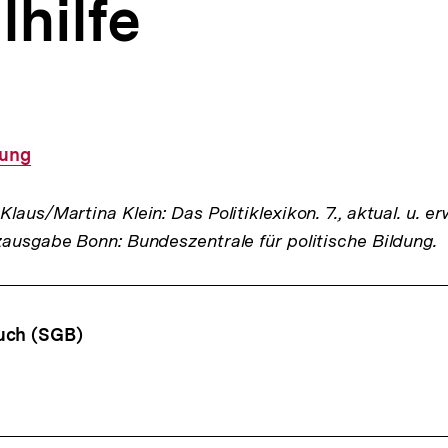
lhilfe
rung
laus/Martina Klein: Das Politiklexikon. 7., aktual. u. er
zausgabe Bonn: Bundeszentrale für politische Bildung.
ffsnavigation
uch (SGB)