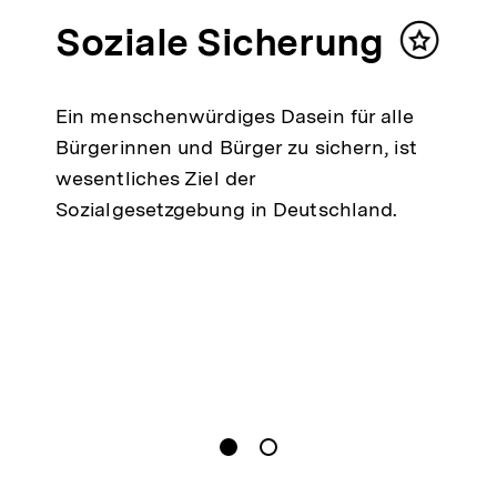
Soziale Sicherung
Inhalt
merken
Ein menschenwürdiges Dasein für alle
Bürgerinnen und Bürger zu sichern, ist
wesentliches Ziel der
Sozialgesetzgebung in Deutschland.
gen
Springe zum Inhalt
1
(
Aktueller Inhalt
)
Springe zum Inhalt
2