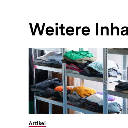
Weitere Inha
Inhaltskarousell
Inhaltskarussell
für
überspringen
weitere
Inhalte
Artikel