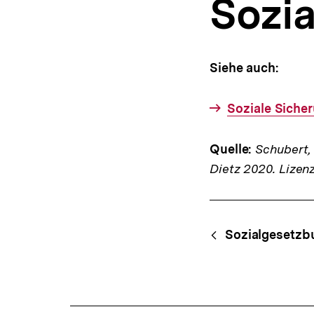
Sozia
a
t
i
o
n
Siehe auch:
Soziale Siche
Quelle:
Schubert, K
Dietz 2020. Lizen
Fussnoten
Content-
Begri
Sozialgesetzb
Navigation