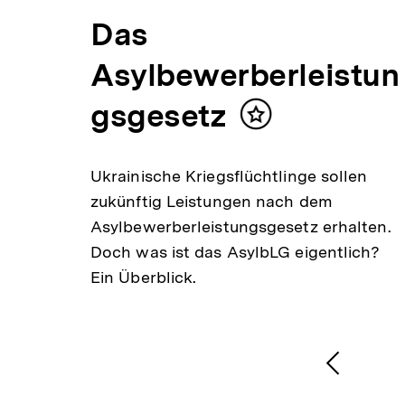
e
Das
Asylbewerberleistun
ng
gsgesetz
Inhalt
merken
Ukrainische Kriegsflüchtlinge sollen
zukünftig Leistungen nach dem
gene
Asylbewerberleistungsgesetz erhalten.
n
Doch was ist das AsylbLG eigentlich?
 in
Ein Überblick.
1
/
2
Karussellinhalt
von
Vorheri
Inhalt