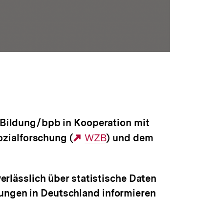
Bildung / bpb in Kooperation mit
ozialforschung (
Externer
WZB
) und dem
Link:
verlässlich über statistische Daten
lungen in Deutschland informieren