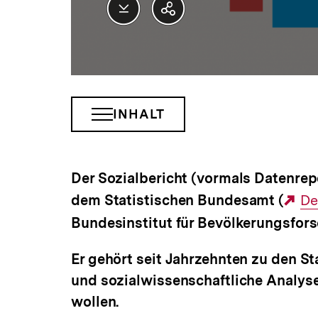
Datei
Teilen
herunterladen
Optionen
anzeigen
INHALT
INHALTSNAVIGATION
ÖFFNEN
Der Sozialbericht (vormals Datenrepo
dem Statistischen Bundesamt (
Ex
De
Bundesinstitut für Bevölkerungsfor
Li
Er gehört seit Jahrzehnten zu den Sta
und sozialwissenschaftliche Analyse
wollen.