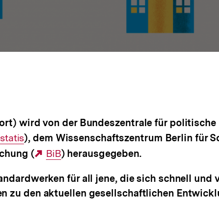
rt) wird von der Bundeszentrale für politische 
terner
statis
), dem Wissenschaftszentrum Berlin für S
schung (
nk:
Externer
BiB
) herausgegeben.
Link:
ndardwerken für all jene, die sich schnell und 
n zu den aktuellen gesellschaftlichen Entwick