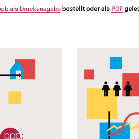
 bpb als Druckausgabe
bestellt oder als
Interner
PDF
gele
Link: