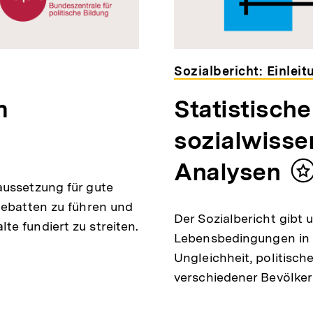
Sozialbericht: Einleit
m
Statistisch
sozialwisse
Analysen
I
aussetzung für gute
m
Debatten zu führen und
Der Sozialbericht gibt 
e fundiert zu streiten.
Lebensbedingungen in D
Ungleichheit, politisc
verschiedener Bevölke