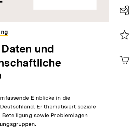
Konta
0
ung
e Daten und
Merklist
ansehen
0
Artik
nschaftliche
im
Shop-
Warenko
nhalt
ansehen
erken
umfassende Einblicke in die
eutschland. Er thematisiert soziale
he Beteiligung sowie Problemlagen
rungsgruppen.