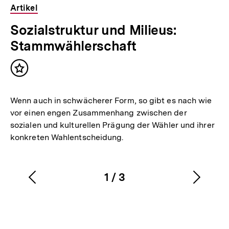
Artikel
Sozialstruktur und Milieus:
Stammwählerschaft
Inhalt
merken
Wenn auch in schwächerer Form, so gibt es nach wie
vor einen engen Zusammenhang zwischen der
sozialen und kulturellen Prägung der Wähler und ihrer
konkreten Wahlentscheidung.
1
/
3
Vorherigen
Nächs
Karussellinhalt
von
Inhalt
Inhalt
anzeigen
anzei