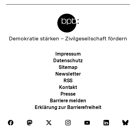
Meta-
Links
Zur
Demokratie stärken –
Zivilgesellschaft fördern
Startseite
der
Meta-
Impressum
bpb
Navigation
Datenschutz
Sitemap
Newsletter
RSS
Kontakt
Presse
Barriere melden
Erklärung zur Barrierefreiheit
Auf
Auf
Auf
Auf
Auf
Auf
Au
Folgen
Folgen
Folgen
Folgen
Folgen
Folgen
Fol
Facebook
Mastodon
X
Instagram
Youtube
LinkedIn
Bl
Sie
Sie
Sie
Sie
Sie
Sie
Sie
Zum