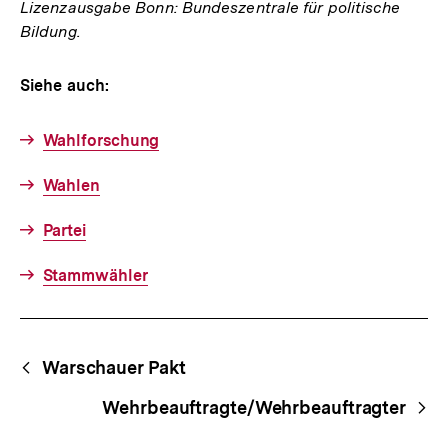
Lizenzausgabe Bonn: Bundeszentrale für politische
Bildung.
Siehe auch:
Wahlforschung
Wahlen
Partei
Stammwähler
Fussnoten
Begriffsnavigation
Content-
Warschauer Pakt
Navigation
Wehrbeauftragte/Wehrbeauftragter