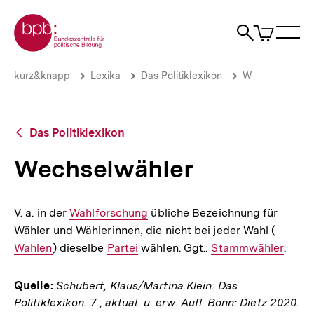
Direkt
Zur Startseite der bpb
zum
0
Artikel
Sho
Seiteninhalt
im
Naviga
Suche
springen
War
öffne
öffnen
öff
Pfadnavigation
Wechselwähler
Brotkrümelnavigation
kurz&knapp
Lexika
Das Politiklexikon
W
|
bpb.de
Zurück
Das Politiklexikon
zur
Übersicht
Wechselwähler
V. a. in der
Interner
Wahlforschung
übliche Bezeichnung für
Wähler und Wählerinnen, die nicht bei jeder Wahl (
Link:
Interne
Wahlen
) dieselbe
Interner
Partei
wählen. Ggt.:
Interner
Stammwähler
Link:
.
Link:
Link:
Quelle:
Schubert, Klaus/Martina Klein: Das
Politiklexikon. 7., aktual. u. erw. Aufl. Bonn: Dietz 2020.