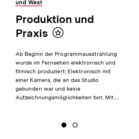
und West
Produktion und
Praxis
Inhalt
merken
Ab Beginn der Programmausstrahlung
wurde im Fernsehen elektronisch und
filmisch produziert: Elektronisch mit
einer Kamera, die an das Studio
gebunden war und keine
Aufzeichnungsmöglichkeiten bot. Mit…
gen
Springe zum Inhalt
1
(
Aktueller Inhalt
)
Springe zum Inhalt
2