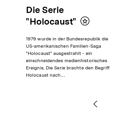
Die Serie
"Holocaust"
Inhalt
merken
1979 wurde in der Bundesrepublik die
US-amerikanischen Familien-Saga
"Holocaust" ausgestrahlt - ein
einschneidendes medienhistorisches
Ereignis. Die Serie brachte den Begriff
Holocaust nach…
1
/
2
Karussellinhalt
von
Vorheri
Inhalt