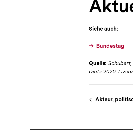
Aktu
a
t
i
o
n
Siehe auch:
Bundestag
Quelle:
Schubert, K
Dietz 2020. Lizen
Fussnoten
Content-
Begri
Akteur, politis
Navigation