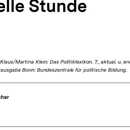
elle Stunde
laus/Martina Klein: Das Politiklexikon. 7., aktual. u. er
zausgabe Bonn: Bundeszentrale für politische Bildung.
ffsnavigation
cher