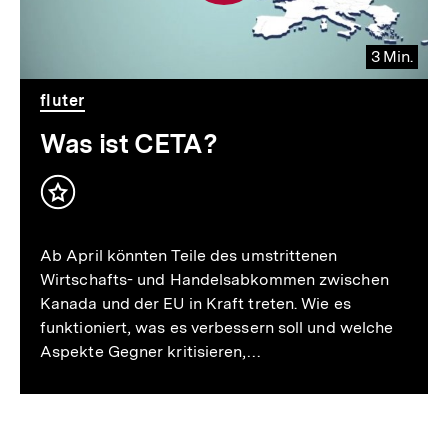
3 Min.
Video
Dauer
fluter
3
Min.
Was ist CETA?
Inhalt
merken
Ab April könnten Teile des umstrittenen
Wirtschafts- und Handelsabkommen zwischen
Kanada und der EU in Kraft treten. Wie es
funktioniert, was es verbessern soll und welche
Aspekte Gegner kritisieren,…