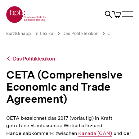
Direkt
Zur Startseite der bpb
zum
0
Artikel
Sho
Seiteninhalt
im
Naviga
Suche
springen
War
öffne
öffnen
öff
Pfadnavigation
CETA
Brotkrümelnavigation
kurz&knapp
Lexika
Das Politiklexikon
C
(Comprehensive
Economic
and
Trade
Zurück
Das Politiklexikon
Agreement)
zur
|
Übersicht
CETA (Comprehensive
bpb.de
Economic and Trade
Agreement)
CETA bezeichnet das 2017 (vorläufig) in Kraft
getretene »Umfassende Wirtschafts- und
Handelsabkommen« zwischen
Interner
Kanada (CAN)
und der