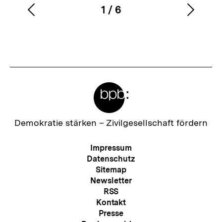
1
/
6
Vorherigen
Nächs
Karussellinhalt
von
Inhalt
Inhalt
anzeigen
anzei
Meta-
Links
Zur
Demokratie stärken –
Zivilgesellschaft fördern
Startseite
der
Meta-
Impressum
bpb
Navigation
Datenschutz
Sitemap
Newsletter
RSS
Kontakt
Presse