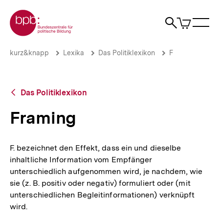
Direkt
Zur Startseite der bpb
zum
0
Artikel
Sho
Seiteninhalt
im
Naviga
Suche
springen
War
öffne
öffnen
öff
Pfadnavigation
Framing
Brotkrümelnavigation
kurz&knapp
Lexika
Das Politiklexikon
F
|
bpb.de
Zurück
Das Politiklexikon
zur
Übersicht
Framing
F. bezeichnet den Effekt, dass ein und dieselbe
inhaltliche Information vom Empfänger
unterschiedlich aufgenommen wird, je nachdem, wie
sie (z. B. positiv oder negativ) formuliert oder (mit
unterschiedlichen Begleitinformationen) verknüpft
wird.