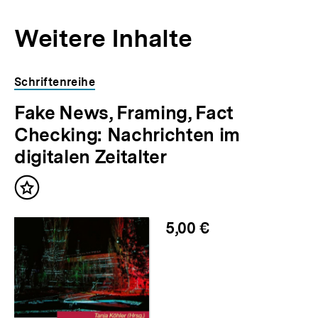
Weitere Inhalte
Inhaltskarousell
Inhaltskarussell
Schriftenreihe
für
überspringen
Fake News, Framing, Fact
weitere
Inhalte
Checking: Nachrichten im
digitalen Zeitalter
Inhalt
merken
5,00 €