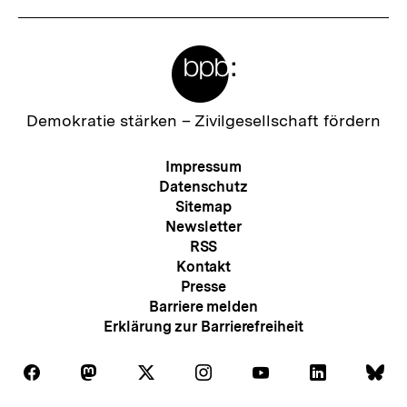
Meta-
Links
Zur
Demokratie stärken –
Zivilgesellschaft fördern
Startseite
der
Meta-
Impressum
bpb
Navigation
Datenschutz
Sitemap
Newsletter
RSS
Kontakt
Presse
Barriere melden
Erklärung zur Barrierefreiheit
Zum
Auf
Auf
Auf
Auf
Auf
Auf
Au
Folgen
Folgen
Folgen
Folgen
Folgen
Folgen
Fol
Seite
Facebook
Mastodon
X
Instagram
Youtube
LinkedIn
Bl
Sie
Sie
Sie
Sie
Sie
Sie
Sie