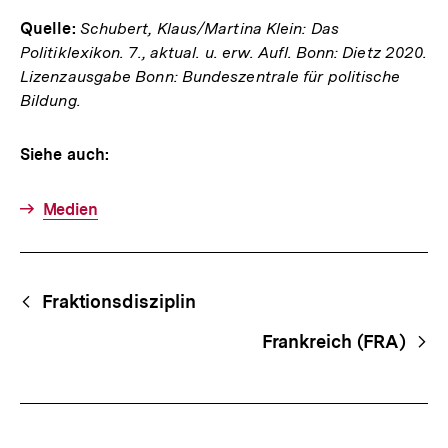
Quelle:
Schubert, Klaus/Martina Klein: Das
Politiklexikon. 7., aktual. u. erw. Aufl. Bonn: Dietz 2020.
Lizenzausgabe Bonn: Bundeszentrale für politische
Bildung.
Siehe auch:
Medien
Fussnoten
Begriffsnavigation
Content-
Fraktionsdisziplin
Navigation
Frankreich (FRA)