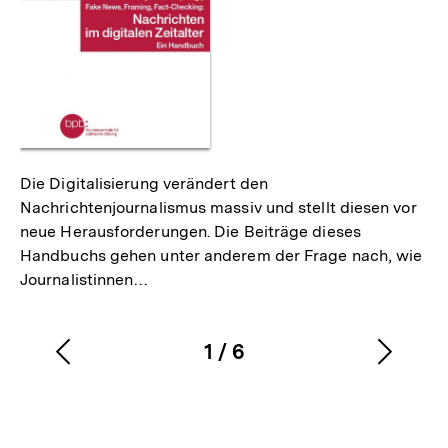
Die Digitalisierung verändert den
Nachrichtenjournalismus massiv und stellt diesen vor
neue Herausforderungen. Die Beiträge dieses
Handbuchs gehen unter anderem der Frage nach, wie
Journalistinnen…
1
/
6
Vorherigen
Nächs
Karussellinhalt
von
Inhalt
Inhalt
anzeigen
anzei