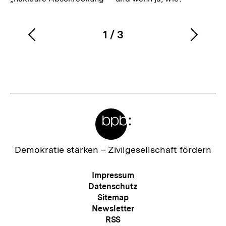
1
/
3
Vorherigen
Nächs
Karussellinhalt
von
Inhalt
Inhalt
anzeigen
anzei
Meta-
Links
Zur
Demokratie stärken –
Zivilgesellschaft fördern
Startseite
der
Meta-
Impressum
bpb
Navigation
Datenschutz
Sitemap
Newsletter
RSS