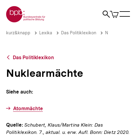
Direkt
Zur Startseite der bpb
zum
0
Artikel
Sho
Seiteninhalt
im
Naviga
Suche
springen
War
öffne
öffnen
öff
Pfadnavigation
Nuklearmächte
Brotkrümelnavigation
kurz&knapp
Lexika
Das Politiklexikon
N
|
bpb.de
Zurück
Das Politiklexikon
zur
Übersicht
Nuklearmächte
Siehe auch:
Atommächte
Quelle:
Schubert, Klaus/Martina Klein: Das
Politiklexikon. 7., aktual. u. erw. Aufl. Bonn: Dietz 2020.