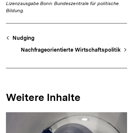
Lizenzausgabe Bonn: Bundeszentrale für politische
Bildung.
Fussnoten
Begriffsnavigation
Content-
Nudging
Navigation
Nachfrageorientierte Wirtschaftspolitik
Weitere Inhalte
Inhaltskarousell
Inhaltskarussell
für
überspringen
weitere
Inhalte