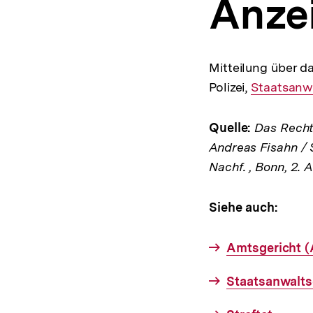
Anze
a
t
i
o
n
Mitteilung über d
Polizei,
Interner
Staatsanw
Link:
Quelle:
Das Rechts
Andreas Fisahn / 
Nachf. , Bonn, 2. 
Siehe auch:
Amtsgericht (
Staatsanwalts