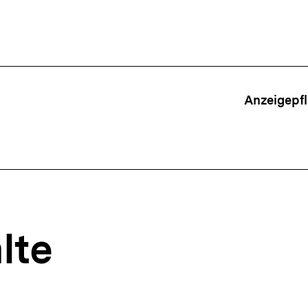
ffsnavigation
Anzeigepfl
lte