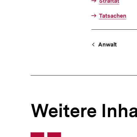
Straftat
Tatsachen
Fussnoten
Content-
Begri
Anwalt
Navigation
Weitere Inha