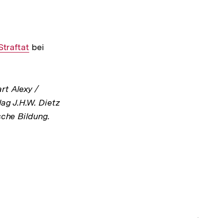
Interner
Straftat
bei
Link:
rt Alexy /
ag J.H.W. Dietz
sche Bildung.