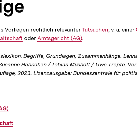
ige
as Vorliegen rechtlich relevanter
Interner
Tatsachen
, v. a. einer
altschaft
oder
Interner
Amtsgericht (AG)
Link:
.
Link:
lexikon. Begriffe, Grundlagen, Zusammenhänge. Lenna
Susanne Hähnchen / Tobias Mushoff / Uwe Trepte. Verl
Auflage, 2023. Lizenzausgabe: Bundeszentrale für politi
AG)
chaft