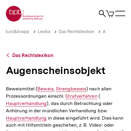
Direkt
Zur Startseite der bpb
zum
0
Artikel
Sho
Seiteninhalt
im
Naviga
Suche
springen
War
öffne
öffnen
öff
Pfadnavigation
Augenscheinsobjekt
Brotkrümelnavigation
kurz&knapp
Lexika
Das Rechtslexikon
A
|
bpb.de
Zurück
Das Rechtslexikon
zur
Übersicht
Augenscheinsobjekt
Beweismittel (
Interner
Beweis
,
Interner
Strengbeweis
) nach allen
Prozessordnungen einschl.
Link:
Link:
Interner
Strafverfahren
(
Interner
Hauptverhandlung
), das durch Betrachtung oder
Link:
Link:
Anhörung in der mündlichen Verhandlung bzw.
Interner
Hauptverhandlung
in diese eingeführt wird. Dies kann
Link:
auch mit Hilfsmitteln geschehen, z. B. Video- oder