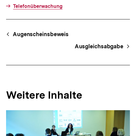
Telefonüberwachung
Fussnoten
Begriffsnavigation
Content-
Augenscheinsbeweis
Navigation
Ausgleichsabgabe
Weitere Inhalte