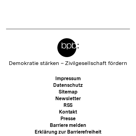
Meta-
Links
Zur
Demokratie stärken –
Zivilgesellschaft fördern
Startseite
der
Meta-
Impressum
bpb
Navigation
Datenschutz
Sitemap
Newsletter
RSS
Kontakt
Presse
Barriere melden
Erklärung zur Barrierefreiheit