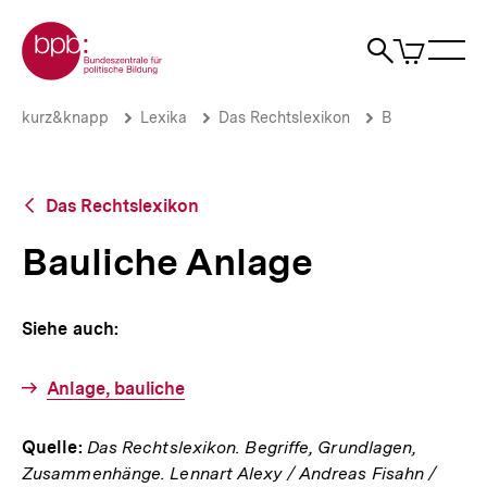
Direkt
Zur Startseite der bpb
zum
0
Artikel
Sho
Seiteninhalt
im
Naviga
Suche
springen
War
öffne
öffnen
öff
Pfadnavigation
Bauliche
Brotkrümelnavigation
kurz&knapp
Lexika
Das Rechtslexikon
B
Anlage
|
bpb.de
Zurück
Das Rechtslexikon
zur
Übersicht
Bauliche Anlage
Siehe auch:
Anlage, bauliche
Quelle:
Das Rechtslexikon. Begriffe, Grundlagen,
Zusammenhänge. Lennart Alexy / Andreas Fisahn /