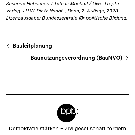
Susanne Hähnchen / Tobias Mushoff / Uwe Trepte.
Verlag J.H.W. Dietz Nachf. , Bonn, 2. Auflage, 2023.
Lizenzausgabe: Bundeszentrale für politische Bildung.
Fussnoten
Begriffsnavigation
Content-
Bauleitplanung
Navigation
Baunutzungsverordnung (BauNVO)
Meta-
Links
Zur
Demokratie stärken –
Zivilgesellschaft fördern
Startseite