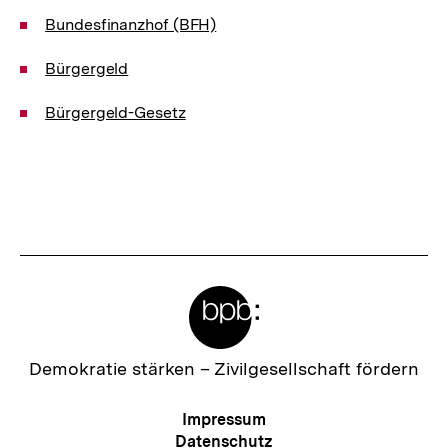
Bundesfinanzhof (BFH)
Bürgergeld
Bürgergeld-Gesetz
Meta-
Links
Zur
Demokratie stärken –
Zivilgesellschaft fördern
Startseite
der
Meta-
Impressum
bpb
Navigation
Datenschutz