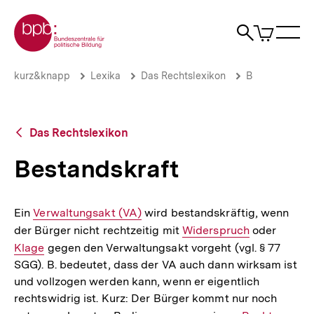
Direkt
Zur Startseite der bpb
zum
0
Artikel
Sho
Seiteninhalt
im
Naviga
Suche
springen
War
öffne
öffnen
öff
Pfadnavigation
Bestandskraft
Brotkrümelnavigation
kurz&knapp
Lexika
Das Rechtslexikon
B
|
bpb.de
Zurück
Das Rechtslexikon
zur
Übersicht
Bestandskraft
Ein
Interner
Verwaltungsakt (VA)
wird bestandskräftig, wenn
der Bürger nicht rechtzeitig mit
Link:
Interner
Widerspruch
oder
Interne
Klage
gegen den Verwaltungsakt vorgeht (vgl. § 77
Link:
Link:
SGG). B. bedeutet, dass der VA auch dann wirksam ist
und vollzogen werden kann, wenn er eigentlich
rechtswidrig ist. Kurz: Der Bürger kommt nur noch