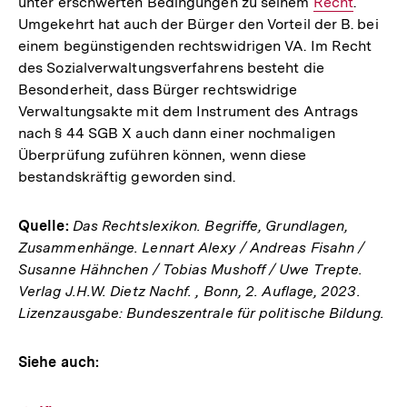
unter erschwerten Bedingungen zu seinem
Interner
Recht
.
Umgekehrt hat auch der Bürger den Vorteil der B. bei
Link:
einem begünstigenden rechtswidrigen VA. Im Recht
des Sozialverwaltungsverfahrens besteht die
Besonderheit, dass Bürger rechtswidrige
Verwaltungsakte mit dem Instrument des Antrags
nach § 44 SGB X auch dann einer nochmaligen
Überprüfung zuführen können, wenn diese
bestandskräftig geworden sind.
Quelle:
Das Rechtslexikon. Begriffe, Grundlagen,
Zusammenhänge. Lennart Alexy / Andreas Fisahn /
Susanne Hähnchen / Tobias Mushoff / Uwe Trepte.
Verlag J.H.W. Dietz Nachf. , Bonn, 2. Auflage, 2023.
Lizenzausgabe: Bundeszentrale für politische Bildung.
Siehe auch: