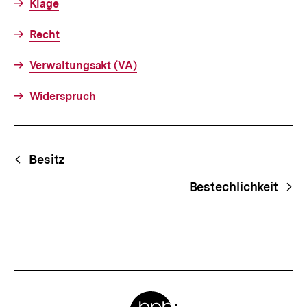
Klage
Recht
Verwaltungsakt (VA)
Widerspruch
Fussnoten
Begriffsnavigation
Content-
Besitz
Navigation
Bestechlichkeit
Meta-