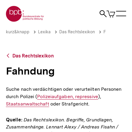
Direkt
Zur Startseite der bpb
zum
0
Artikel
Sho
Seiteninhalt
im
Naviga
Suche
springen
War
öffne
öffnen
öff
Pfadnavigation
Fahndung
Brotkrümelnavigation
kurz&knapp
Lexika
Das Rechtslexikon
F
|
bpb.de
Zurück
Das Rechtslexikon
zur
Übersicht
Fahndung
Suche nach verdächtigen oder verurteilten Personen
durch Polizei (
Interner
Polizeiaufgaben, repressive
),
Interner
Staatsanwaltschaft
Link:
oder Strafgericht.
Link:
Quelle:
Das Rechtslexikon. Begriffe, Grundlagen,
Zusammenhänge. Lennart Alexy / Andreas Fisahn /