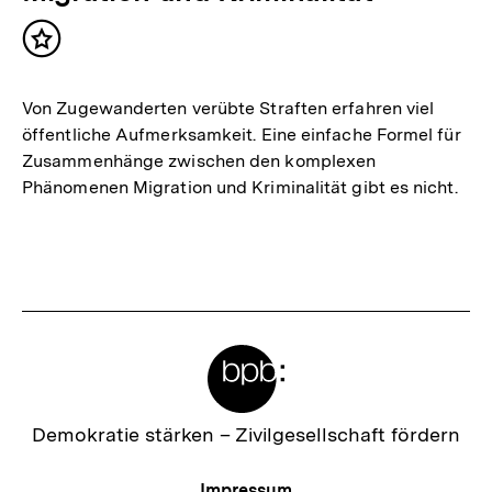
Inhalt
merken
Von Zugewanderten verübte Straften erfahren viel
öffentliche Aufmerksamkeit. Eine einfache Formel für
Zusammenhänge zwischen den komplexen
Phänomenen Migration und Kriminalität gibt es nicht.
Meta-
Links
Zur
Demokratie stärken –
Zivilgesellschaft fördern
Startseite
der
Meta-
Impressum