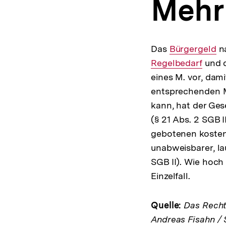
Mehr
a
t
i
o
n
Das
Interner
Bürgergeld
n
Regelbedarf
Link:
und 
eines M. vor, dam
entsprechenden M
kann, hat der Ges
(§ 21 Abs. 2 SGB I
gebotenen kosten
unabweisbarer, la
SGB II). Wie hoch 
Einzelfall.
Quelle:
Das Rechts
Andreas Fisahn / 