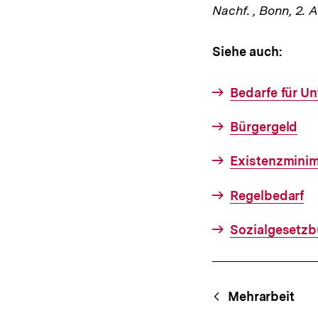
Nachf. , Bonn, 2. 
Siehe auch:
Bedarfe für U
Bürgergeld
Existenzmini
Regelbedarf
Sozialgesetz
Fussnoten
Content-
Begri
Mehrarbeit
Navigation