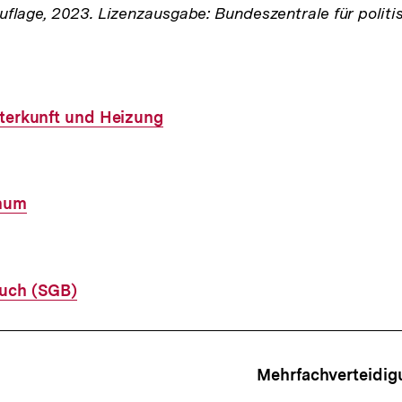
Auflage, 2023. Lizenzausgabe: Bundeszentrale für politi
nterkunft und Heizung
mum
buch (SGB)
ffsnavigation
Mehrfachverteidig