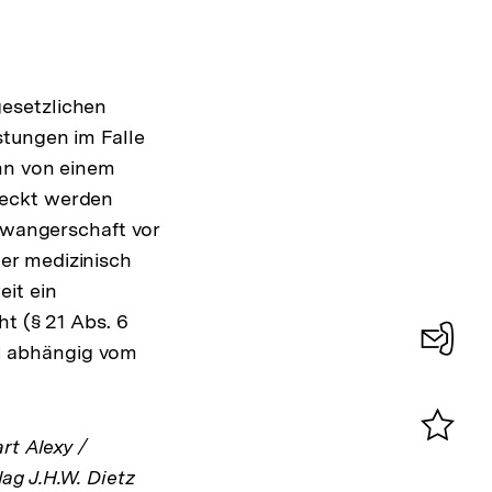
gesetzlichen
Interner
tungen im Falle
Link:
nn von einem
deckt werden
chwangerschaft vor
iner medizinisch
it ein
t (§ 21 Abs. 6
eil abhängig vom
Konta
0
rt Alexy /
Merklist
ag J.H.W. Dietz
ansehen
0