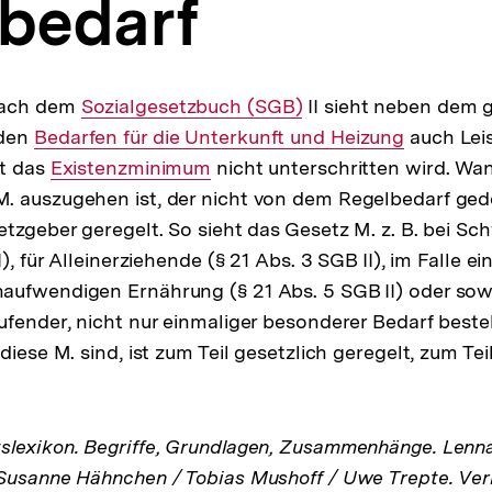
bedarf
ach dem
Interner
Sozialgesetzbuch (SGB)
II sieht neben dem 
den
Interner
Bedarfen für die Unterkunft und Heizung
Link:
auch Leis
it das
Link:
Interner
Existenzminimum
nicht unterschritten wird. Wa
. auszugehen ist, der nicht von dem Regelbedarf ge
Link:
etzgeber geregelt. So sieht das Gesetz M. z. B. bei S
I), für Alleinerziehende (§ 21 Abs. 3 SGB II), im Falle e
aufwendigen Ernährung (§ 21 Abs. 5 SGB II) oder sowe
ufender, nicht nur einmaliger besonderer Bedarf besteh
diese M. sind, ist zum Teil gesetzlich geregelt, zum T
lexikon. Begriffe, Grundlagen, Zusammenhänge. Lenna
Susanne Hähnchen / Tobias Mushoff / Uwe Trepte. Verl