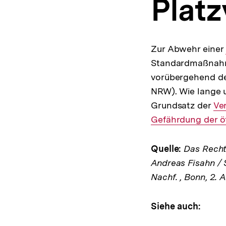
Plat
a
t
i
o
n
Zur Abwehr einer
Standardmaßnahme
vorübergehend de
NRW). Wie lange u
Grundsatz der
Int
Ve
Gefährdung der ö
Lin
Quelle:
Das Rechts
Andreas Fisahn / 
Nachf. , Bonn, 2. 
Siehe auch: