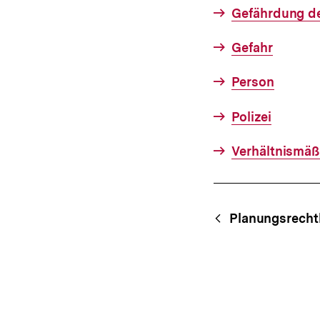
Gefährdung de
Gefahr
Person
Polizei
Verhältnismäß
Fussnoten
Content-
Begri
Planungsrech
Navigation