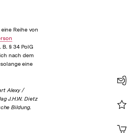
er
eine Reihe von
terner
erson
 B. § 34 PolG
nk:
sich nach dem
 solange eine
Interner
Link:
rt Alexy /
Konta
ag J.H.W. Dietz
0
sche Bildung.
Merklist
ansehen
0
Artik
im