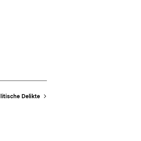
Shop-
Warenko
ansehen
litische Delikte