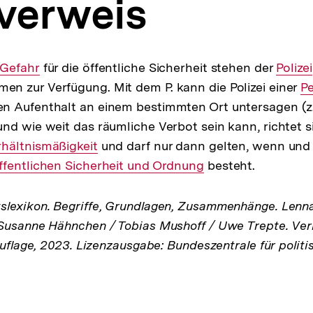
zverweis
Interner
Gefahr
für die öffentliche Sicherheit stehen der
Intern
Polizei
n zur Verfügung. Mit dem P. kann die Polizei einer
Link:
Link:
In
P
n Aufenthalt an einem bestimmten Ort untersagen (z.
Li
nd wie weit das räumliche Verbot sein kann, richtet 
erner
rhältnismäßigkeit
und darf nur dann gelten, wenn und
ffentlichen Sicherheit und Ordnung
k:
besteht.
lexikon. Begriffe, Grundlagen, Zusammenhänge. Lenna
Susanne Hähnchen / Tobias Mushoff / Uwe Trepte. Verl
Auflage, 2023. Lizenzausgabe: Bundeszentrale für politi