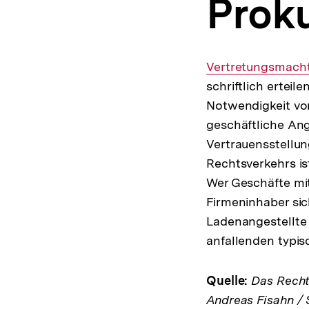
Prok
a
t
i
o
n
Interner
Vertretungsmach
Link:
schriftlich erteile
Notwendigkeit von
geschäftliche Ang
Vertrauensstellun
Rechtsverkehrs is
Wer Geschäfte mit
Firmeninhaber sic
Ladenangestellte
anfallenden typis
Quelle:
Das Rechts
Andreas Fisahn / 