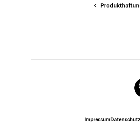
Fussnoten
Content-
Begri
Produkthaftun
Navigation
Meta-
Links
Impressum
Datenschut