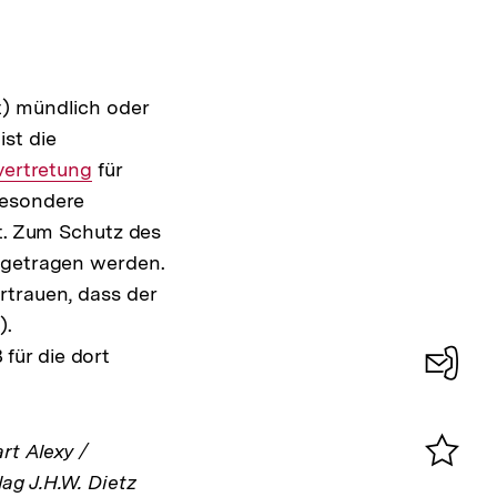
t) mündlich oder
ist die
ner
vertretung
für
besondere
t. Zum Schutz des
getragen werden.
rtrauen, dass der
e
).
für die dort
Konta
0
rt Alexy /
ag J.H.W. Dietz
Merklist