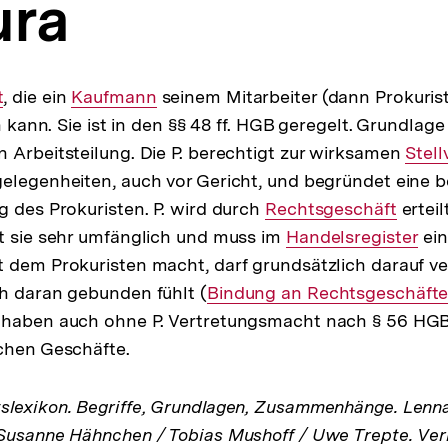
ura
t
, die ein
Interner
Kaufmann
seinem Mitarbeiter (dann Prokuris
n kann. Sie ist in den §§ 48 ff. HGB geregelt. Grundlage 
Link:
 Arbeitsteilung. Die P. berechtigt zur wirksamen
Inter
Stell
elegenheiten, auch vor Gericht, und begründet eine 
Link:
g des Prokuristen. P. wird durch
Interner
Rechtsgeschäft
erteil
t sie sehr umfänglich und muss im
Link:
Interner
Handelsregister
ein
 dem Prokuristen macht, darf grundsätzlich darauf ve
Link:
h daran gebunden fühlt (
Interner
Bindung an Rechtsgeschäft
 haben auch ohne P. Vertretungsmacht nach § 56 HGB 
Link:
chen Geschäfte.
lexikon. Begriffe, Grundlagen, Zusammenhänge. Lenna
Susanne Hähnchen / Tobias Mushoff / Uwe Trepte. Verl