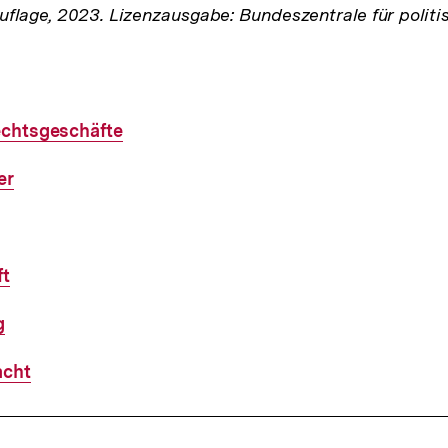
Auflage, 2023. Lizenzausgabe: Bundeszentrale für politi
chtsgeschäfte
er
ft
g
acht