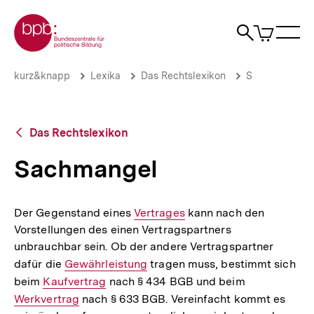
Direkt
Zur Startseite der bpb
zum
0
Artikel
Sho
Seiteninhalt
im
Naviga
Suche
springen
War
öffne
öffnen
öff
Pfadnavigation
Sachmangel
Brotkrümelnavigation
kurz&knapp
Lexika
Das Rechtslexikon
S
|
bpb.de
Zurück
Das Rechtslexikon
zur
Übersicht
Sachmangel
Der Gegenstand eines
Interner
Vertrages
kann nach den
Vorstellungen des einen Vertragspartners
Link:
unbrauchbar sein. Ob der andere Vertragspartner
dafür die
Interner
Gewährleistung
tragen muss, bestimmt sich
beim
Interner
Kaufvertrag
Link:
nach § 434 BGB und beim
Interner
Werkvertrag
Link:
nach § 633 BGB. Vereinfacht kommt es
Link: