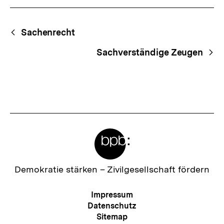
Fussnoten
Begriffsnavigation
Content-
Sachenrecht
Navigation
Sachverständige Zeugen
Meta-
Links
Zur
Demokratie stärken –
Zivilgesellschaft fördern
Startseite
der
Meta-
Impressum
bpb
Navigation
Datenschutz
Sitemap