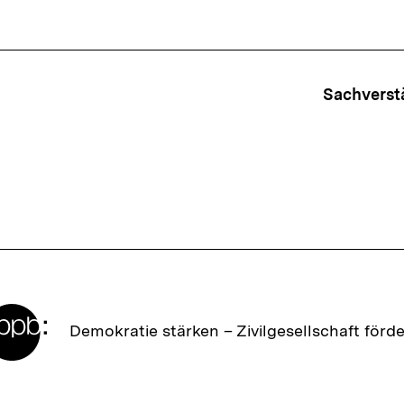
ffsnavigation
Sachverst
Zur
Demokratie stärken –
Zivilgesellschaft förd
Startseite
der
bpb