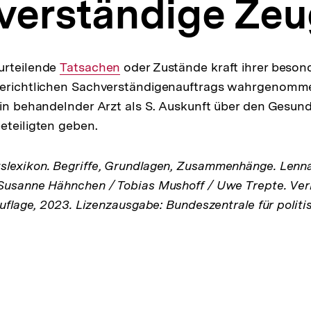
verständige Ze
eurteilende
Interner
Tatsachen
oder Zustände kraft ihrer beso
gerichtlichen Sachverständigenauftrags wahrgenomm
Link:
ein behandelnder Arzt als S. Auskunft über den Gesun
eteiligten geben.
lexikon. Begriffe, Grundlagen, Zusammenhänge. Lenna
Susanne Hähnchen / Tobias Mushoff / Uwe Trepte. Verl
Auflage, 2023. Lizenzausgabe: Bundeszentrale für politi