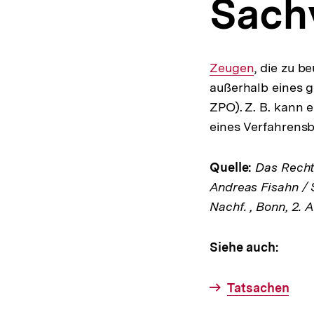
Sach
a
t
i
o
n
Interner
Zeugen
, die zu b
Link:
außerhalb eines 
ZPO). Z. B. kann 
eines Verfahrensb
Quelle:
Das Rechts
Andreas Fisahn / 
Nachf. , Bonn, 2. 
Siehe auch:
Tatsachen