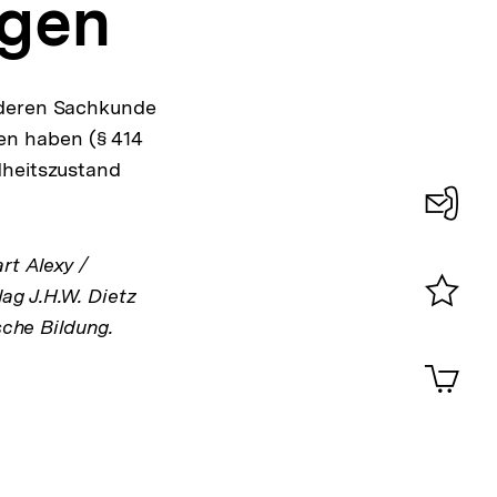
ugen
nderen Sachkunde
en haben (§ 414
dheitszustand
Konta
rt Alexy /
0
ag J.H.W. Dietz
sche Bildung.
Merklist
ansehen
0
Artik
im
Shop-
Warenko
ansehen