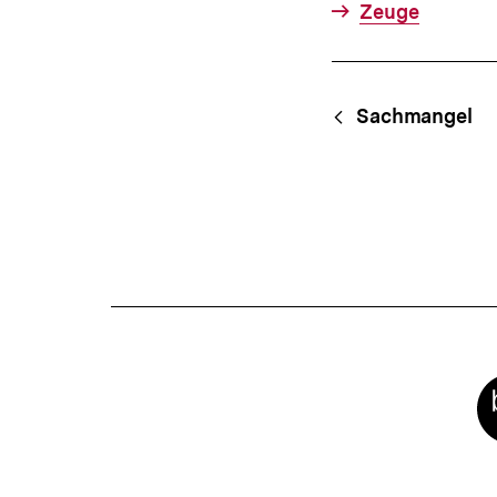
Zeuge
Fussnoten
Content-
Begri
Sachmangel
Navigation
Meta-
Links