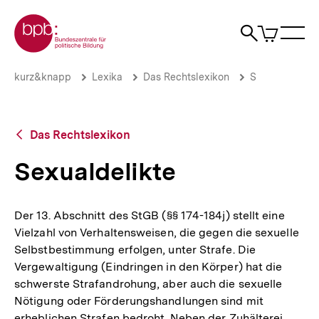
Direkt
Zur Startseite der bpb
zum
0
Artikel
Sho
Seiteninhalt
im
Naviga
Suche
springen
War
öffne
öffnen
öff
Pfadnavigation
Sexualdelikte
Brotkrümelnavigation
kurz&knapp
Lexika
Das Rechtslexikon
S
|
bpb.de
Zurück
Das Rechtslexikon
zur
Übersicht
Sexualdelikte
Der 13. Abschnitt des StGB (§§ 174-184j) stellt eine
Vielzahl von Verhaltensweisen, die gegen die sexuelle
Selbstbestimmung erfolgen, unter Strafe. Die
Vergewaltigung (Eindringen in den Körper) hat die
schwerste Strafandrohung, aber auch die sexuelle
Nötigung oder Förderungshandlungen sind mit
erheblichen Strafen bedroht. Neben der Zuhälterei