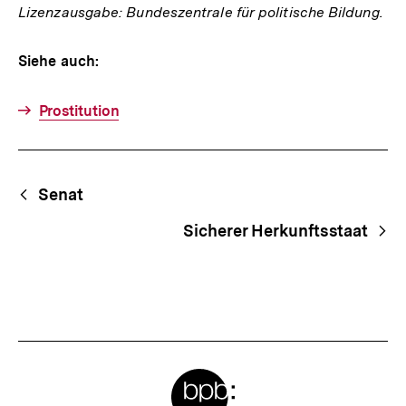
Lizenzausgabe: Bundeszentrale für politische Bildung.
Siehe auch:
Prostitution
Fussnoten
Begriffsnavigation
Content-
Senat
Navigation
Sicherer Herkunftsstaat
Meta-