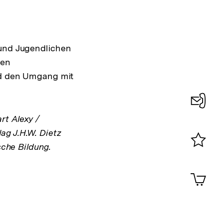
 und Jugendlichen
nen
Interner
und den Umgang mit
Link:
Konta
rt Alexy /
0
ag J.H.W. Dietz
sche Bildung.
Merklist
ansehen
0
Artik
im
Shop-
Warenko
ansehen