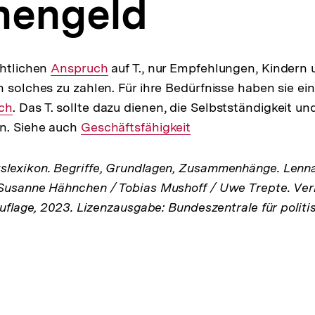
hengeld
chtlichen
Interner
Anspruch
auf T., nur Empfehlungen, Kindern
n solches zu zahlen. Für ihre Bedürfnisse haben sie ei
Link:
ch
. Das T. sollte dazu dienen, die Selbstständigkeit 
ln. Siehe auch
Interner
Geschäftsfähigkeit
Link:
lexikon. Begriffe, Grundlagen, Zusammenhänge. Lenna
Susanne Hähnchen / Tobias Mushoff / Uwe Trepte. Verl
Auflage, 2023. Lizenzausgabe: Bundeszentrale für politi