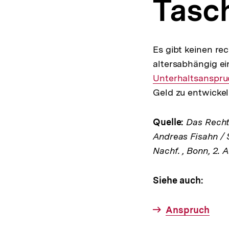
Tasc
a
t
i
o
n
Es gibt keinen re
altersabhängig ei
Unterhaltsanspru
Geld zu entwicke
Quelle:
Das Rechts
Andreas Fisahn / 
Nachf. , Bonn, 2. 
Siehe auch:
Anspruch