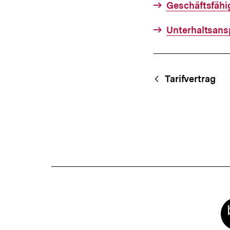
Geschäftsfähi
Unterhaltsans
Fussnoten
Content-
Begri
Tarifvertrag
Navigation
Meta-