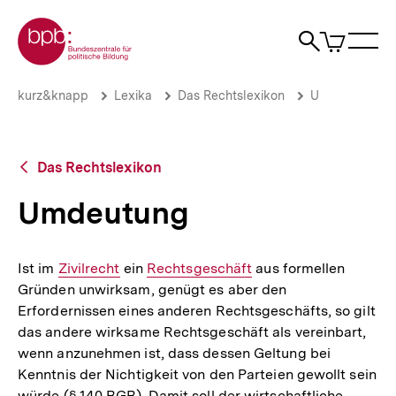
Direkt
Zur Startseite der bpb
zum
0
Artikel
Sho
Seiteninhalt
im
Naviga
Suche
springen
War
öffne
öffnen
öff
Pfadnavigation
Umdeutung
Brotkrümelnavigation
kurz&knapp
Lexika
Das Rechtslexikon
U
|
bpb.de
Zurück
Das Rechtslexikon
zur
Übersicht
Umdeutung
Ist im
Interner
Zivilrecht
ein
Interner
Rechtsgeschäft
aus formellen
Gründen unwirksam, genügt es aber den
Link:
Link:
Erfordernissen eines anderen Rechtsgeschäfts, so gilt
das andere wirksame Rechtsgeschäft als vereinbart,
wenn anzunehmen ist, dass dessen Geltung bei
Kenntnis der Nichtigkeit von den Parteien gewollt sein
würde (§ 140 BGB). Damit soll der wirtschaftliche