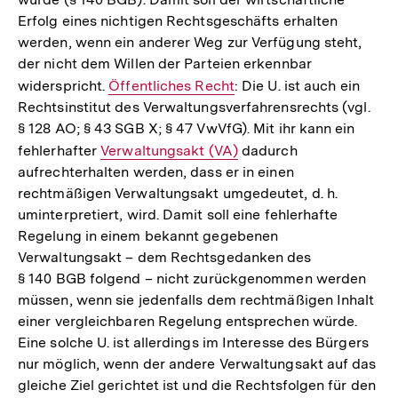
Erfolg eines nichtigen Rechtsgeschäfts erhalten
werden, wenn ein anderer Weg zur Verfügung steht,
der nicht dem Willen der Parteien erkennbar
widerspricht.
Interner
Öffentliches Recht
: Die U. ist auch ein
Rechtsinstitut des Verwaltungsverfahrensrechts (vgl.
Link:
§ 128 AO; § 43 SGB X; § 47 VwVfG). Mit ihr kann ein
fehlerhafter
Interner
Verwaltungsakt (VA)
dadurch
aufrechterhalten werden, dass er in einen
Link:
rechtmäßigen Verwaltungsakt umgedeutet, d. h.
uminterpretiert, wird. Damit soll eine fehlerhafte
Regelung in einem bekannt gegebenen
Verwaltungsakt – dem Rechtsgedanken des
§ 140 BGB folgend – nicht zurückgenommen werden
müssen, wenn sie jedenfalls dem rechtmäßigen Inhalt
einer vergleichbaren Regelung entsprechen würde.
Eine solche U. ist allerdings im Interesse des Bürgers
nur möglich, wenn der andere Verwaltungsakt auf das
gleiche Ziel gerichtet ist und die Rechtsfolgen für den