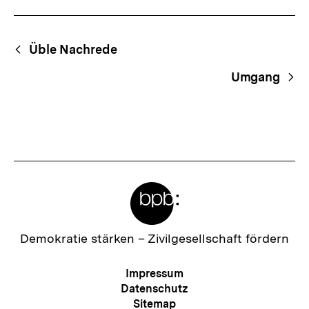
Fussnoten
Begriffsnavigation
Content-
Üble Nachrede
Navigation
Umgang
Meta-
Links
Zur
Demokratie stärken –
Zivilgesellschaft fördern
Startseite
der
Meta-
Impressum
bpb
Navigation
Datenschutz
Sitemap