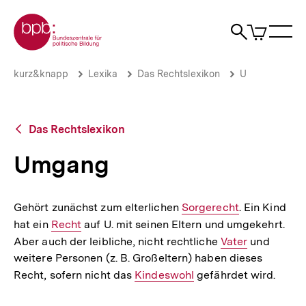
Direkt
Zur Startseite der bpb
zum
0
Artikel
Sho
Seiteninhalt
im
Naviga
Suche
springen
War
öffne
öffnen
öff
Pfadnavigation
Umgang
Brotkrümelnavigation
kurz&knapp
Lexika
Das Rechtslexikon
U
|
bpb.de
Zurück
Das Rechtslexikon
zur
Übersicht
Umgang
Gehört zunächst zum elterlichen
Interner
Sorgerecht
. Ein Kind
hat ein
Interner
Recht
auf U. mit seinen Eltern und umgekehrt.
Link:
Aber auch der leibliche, nicht rechtliche
Link:
Interner
Vater
und
weitere Personen (z. B. Großeltern) haben dieses
Link:
Recht, sofern nicht das
Interner
Kindeswohl
gefährdet wird.
Link: