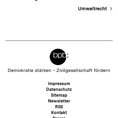
Navigation
Umweltrecht
Meta-
Links
Zur
Demokratie stärken –
Zivilgesellschaft fördern
Startseite
der
Meta-
Impressum
bpb
Navigation
Datenschutz
Sitemap
Newsletter
RSS
Kontakt