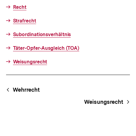
Recht
Strafrecht
Subordinationsverhältnis
Täter-Opfer-Ausgleich (TOA)
Weisungsrecht
Fussnoten
Begriffsnavigation
Content-
Wehrrecht
Navigation
Weisungsrecht