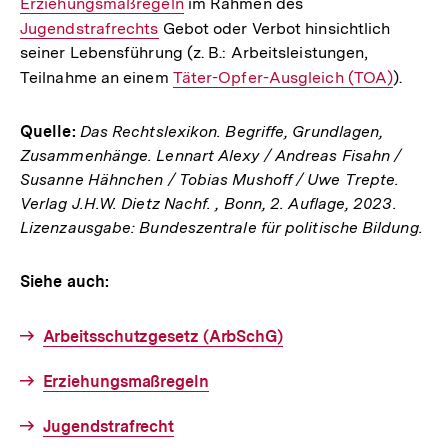
Erziehungsmaßregeln
im Rahmen des
Interner
Link:
Link:
Jugendstrafrechts
Gebot oder Verbot hinsichtlich
Link:
seiner Lebensführung (z. B.: Arbeitsleistungen,
Teilnahme an einem
Interner
Täter-Opfer-Ausgleich (TOA)
).
Link:
Quelle:
Das Rechtslexikon. Begriffe, Grundlagen,
Zusammenhänge. Lennart Alexy / Andreas Fisahn /
Susanne Hähnchen / Tobias Mushoff / Uwe Trepte.
Verlag J.H.W. Dietz Nachf. , Bonn, 2. Auflage, 2023.
Lizenzausgabe: Bundeszentrale für politische Bildung.
Siehe auch:
Arbeitsschutzgesetz (ArbSchG)
Erziehungsmaßregeln
Jugendstrafrecht