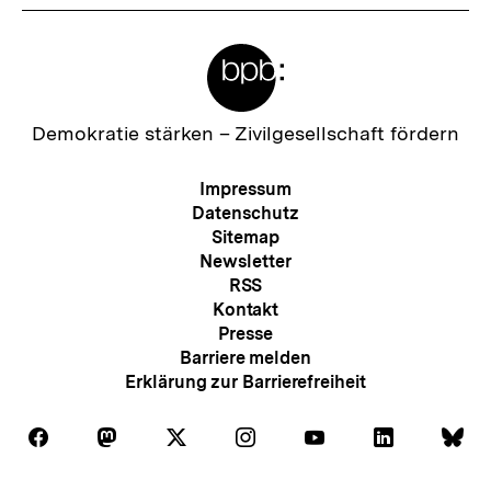
Meta-
Links
Zur
Demokratie stärken –
Zivilgesellschaft fördern
Startseite
der
Meta-
Impressum
bpb
Navigation
Datenschutz
Sitemap
Newsletter
RSS
Kontakt
Presse
Barriere melden
Erklärung zur Barrierefreiheit
Auf
Auf
Auf
Auf
Auf
Auf
Au
Folgen
Folgen
Folgen
Folgen
Folgen
Folgen
Fol
Facebook
Mastodon
X
Instagram
Youtube
LinkedIn
Bl
Sie
Sie
Sie
Sie
Sie
Sie
Sie
Zum