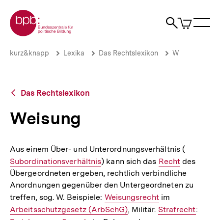
Direkt
Zur Startseite der bpb
zum
0
Artikel
Sho
Seiteninhalt
im
Naviga
Suche
springen
War
öffne
öffnen
öff
Pfadnavigation
Weisung
Brotkrümelnavigation
kurz&knapp
Lexika
Das Rechtslexikon
W
|
bpb.de
Zurück
Das Rechtslexikon
zur
Übersicht
Weisung
Aus einem Über- und Unterordnungsverhältnis (
Interner
Subordinationsverhältnis
) kann sich das
Interner
Recht
des
Link:
Übergeordneten ergeben, rechtlich verbindliche
Link:
Anordnungen gegenüber den Untergeordneten zu
treffen, sog. W. Beispiele:
Interner
Weisungsrecht
im
Interner
Arbeitsschutzgesetz (ArbSchG)
Link:
, Militär.
Interner
Strafrecht
Link:
:
Intern