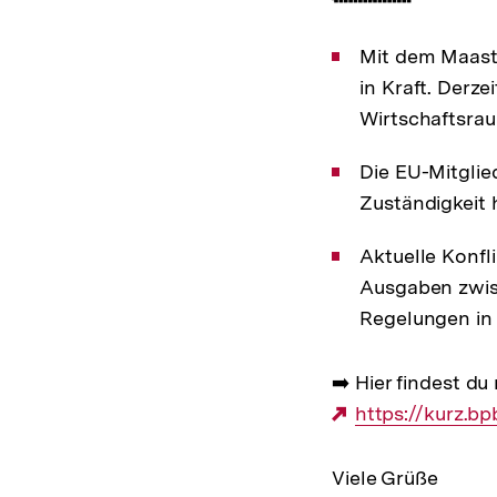
Mit dem Maastr
in Kraft. Derz
Wirtschaftsrau
Die EU-Mitglie
Zuständigkeit h
Aktuelle Konfl
Ausgaben zwis
Regelungen in 
➡️ Hier findest du
Externer
https://kurz.b
Link:
Viele Grüße