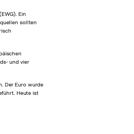
(EWG). Ein
quellen sollten
risch
päischen
s- und vier
n. Der Euro wurde
führt. Heute ist