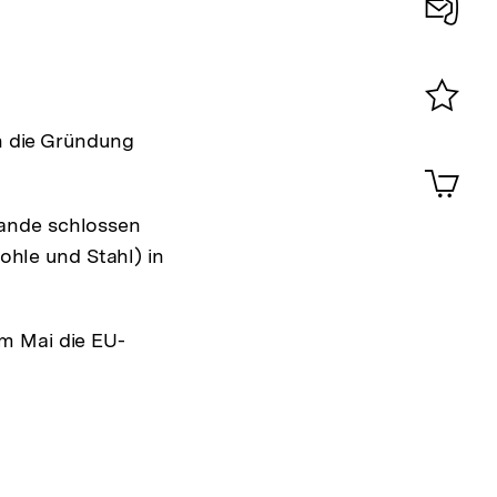
Konta
0
Merklist
n die Gründung
ansehen
0
Artik
im
Shop-
lande schlossen
Warenko
ohle und Stahl) in
ansehen
im Mai die EU-