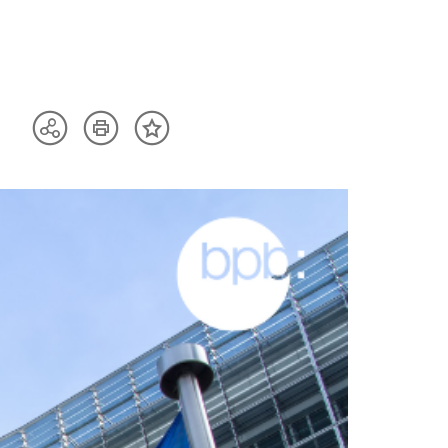
Artikel
Teilen
Inhalt
drucken
Optionen
merken
anzeigen