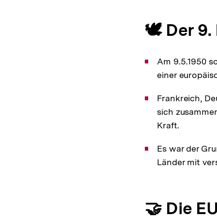
🕊️ Der 9.
Am 9.5.1950 s
einer europäis
Frankreich, De
sich zusammen.
Kraft.
Es war der Gru
Länder mit ver
🤝 Die EU