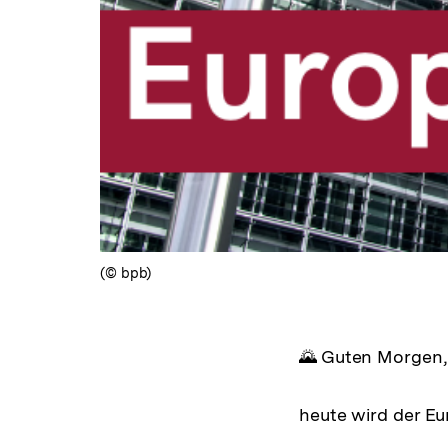
(© bpb)
🌄 Guten Morgen,
heute wird der Eur