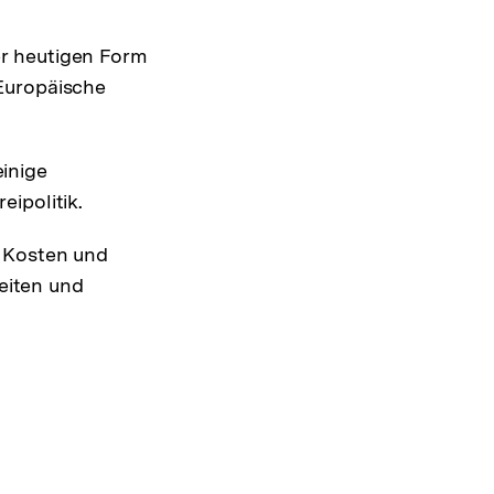
er heutigen Form
 Europäische
einige
eipolitik.
n Kosten und
eiten und