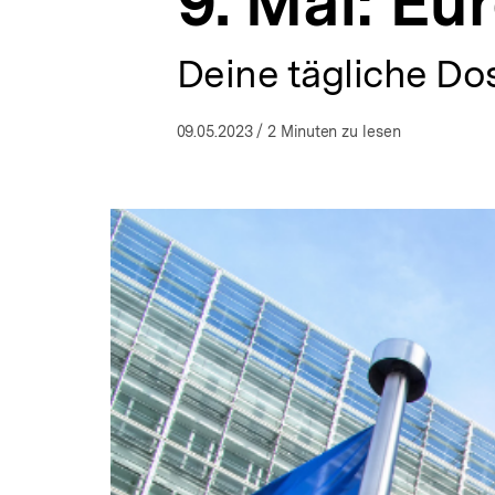
9. Mai: Eu
|
a
bpb.de
t
i
Deine tägliche Dos
o
n
09.05.2023
/ 2 Minuten zu lesen