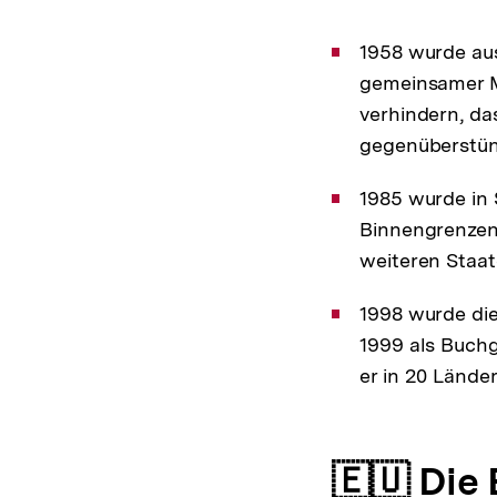
1958 wurde au
gemeinsamer Ma
verhindern, da
gegenüberstü
1985 wurde in
Binnengrenzen 
weiteren Staate
1998 wurde di
1999 als Buchg
er in 20 Lände
🇪🇺 Die