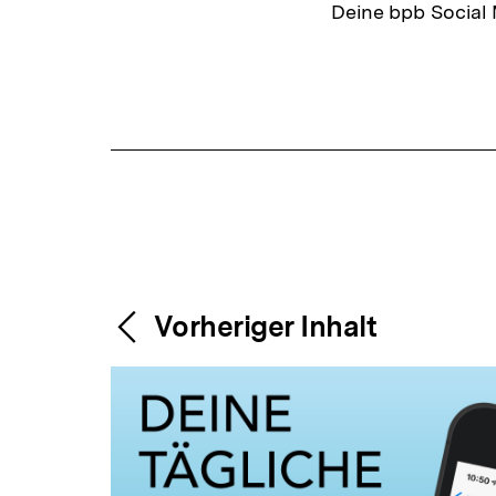
Deine bpb Social
Fussnoten
Content-
Weitere
Vorheriger Inhalt
Navigation
Inhalte