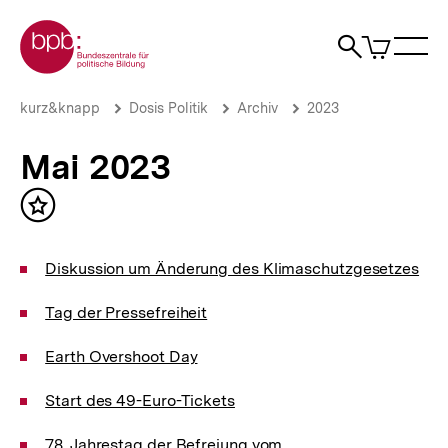
Direkt
Zur Startseite der bpb
zum
0
Artikel
Sho
Seiteninhalt
im
Naviga
Suche
springen
War
öffne
öffnen
öff
Pfadnavigation
Mai
Brotkrümelnavigation
kurz&knapp
Dosis Politik
Archiv
2023
2023
|
Mai 2023
Deine
tägliche
Dosis
Inhalt
Politik
merken
|
bpb.de
Diskussion um Änderung des Klimaschutzgesetzes
Tag der Pressefreiheit
Earth Overshoot Day
Start des 49-Euro-Tickets
78. Jahrestag der Befreiung vom