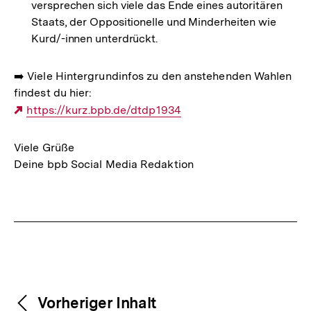
versprechen sich viele das Ende eines autoritären
Staats, der Oppositionelle und Minderheiten wie
Kurd/-innen unterdrückt.
➡️ Viele Hintergrundinfos zu den anstehenden Wahlen
findest du hier:
Externer
https://kurz.bpb.de/dtdp1934
Link:
Viele Grüße
Deine bpb Social Media Redaktion
Fussnoten
Weitere
Content-
Vorheriger Inhalt