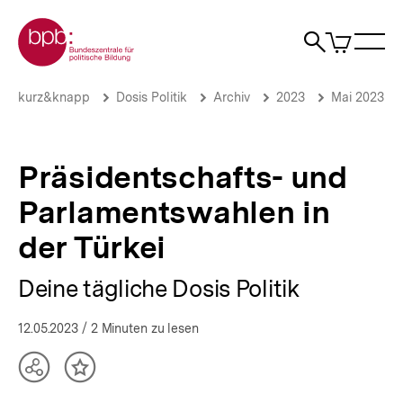
Direkt
Zur Startseite der bpb
zum
0
Artikel
Sho
Seiteninhalt
im
Naviga
Suche
springen
War
öffne
öffnen
öff
Pfadnavigation
Präsidentschafts-
Brotkrümelnavigation
kurz&knapp
Dosis Politik
Archiv
2023
Mai 2023
und
Parlamentswahlen
in
der
Präsidentschafts- und
Türkei
|
Parlamentswahlen in
Deine
tägliche
der Türkei
Dosis
Politik
Deine tägliche Dosis Politik
|
bpb.de
12.05.2023
/ 2 Minuten zu lesen
Teilen
Inhalt
Optionen
merken