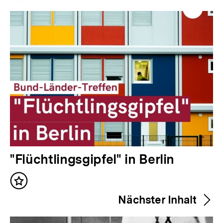
Navigation
Inhalte
V
"Flüchtlingsgipfel" in Berlin
o
Inhalt
r
merken
Nächster Inhalt
h
e