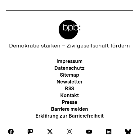
e
r
Meta-
I
Links
n
h
Zur
Demokratie stärken –
Zivilgesellschaft fördern
Startseite
a
der
Meta-
Impressum
l
bpb
Navigation
Datenschutz
t
Sitemap
Newsletter
:
RSS
Kontakt
Presse
Barriere melden
Erklärung zur Barrierefreiheit
Auf
Auf
Auf
Auf
Auf
Auf
Au
Folgen
Folgen
Folgen
Folgen
Folgen
Folgen
Fol
Facebook
Mastodon
X
Instagram
Youtube
LinkedIn
Bl