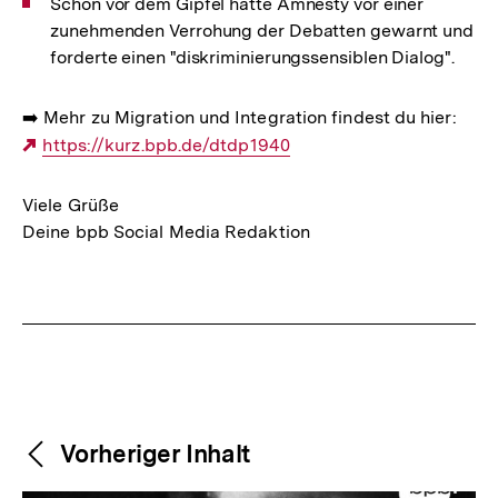
Schon vor dem Gipfel hatte Amnesty vor einer
zunehmenden Verrohung der Debatten gewarnt und
forderte einen "diskriminierungssensiblen Dialog".
➡️ Mehr zu Migration und Integration findest du hier:
Externer
https://kurz.bpb.de/dtdp1940
Link:
Viele Grüße
Deine bpb Social Media Redaktion
Fussnoten
Weitere
Content-
Vorheriger Inhalt
Navigation