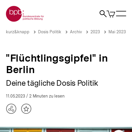
Direkt
Zur Startseite der bpb
zum
0
Artikel
Sho
Seiteninhalt
im
Naviga
Suche
springen
War
öffne
öffnen
öff
Pfadnavigation
"Flüchtlingsgipfel"
Brotkrümelnavigation
kurz&knapp
Dosis Politik
Archiv
2023
Mai 2023
in
Berlin
|
Deine
"Flüchtlingsgipfel" in
tägliche
Dosis
Berlin
Politik
|
Deine tägliche Dosis Politik
bpb.de
11.05.2023
/ 2 Minuten zu lesen
Teilen
Inhalt
Optionen
merken
anzeigen