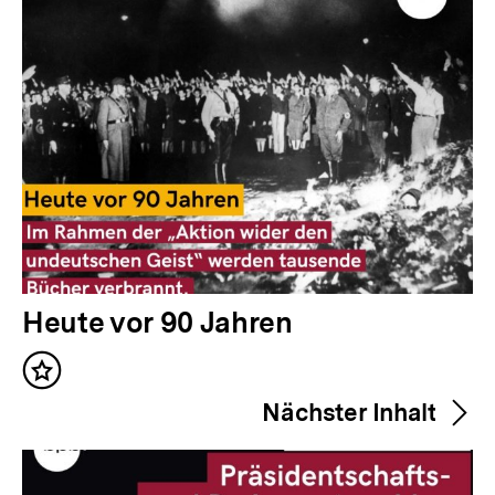
Inhalte
V
Heute vor 90 Jahren
o
Inhalt
r
merken
Nächster Inhalt
h
e
r