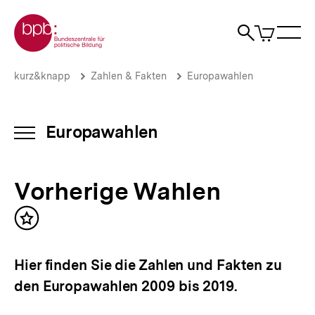
Direkt
Zur Startseite der bpb
zum
0
Artikel
Sho
Seiteninhalt
im
Naviga
Suche
springen
War
öffne
öffnen
öff
Pfadnavigation
Vorherige
Brotkrümelnavigation
kurz&knapp
Zahlen & Fakten
Europawahlen
Wahlen
|
Europawahlen
|
Europawahlen
INHALTSNAVIGATION
bpb.de
ÖFFNEN
Vorherige Wahlen
Inhalt
merken
Hier finden Sie die Zahlen und Fakten zu
den Europawahlen 2009 bis 2019.