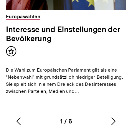
Europawahlen
Interesse und Einstellungen der
Bevölkerung
Inhalt
merken
Die Wahl zum Europäischen Parlament gilt als eine
"Nebenwahl" mit grundsätzlich niedriger Beteiligung.
Sie spielt sich in einem Dreieck des Desinteresses
zwischen Parteien, Medien und…
1
/
6
Vorherigen
Nächs
Karussellinhalt
von