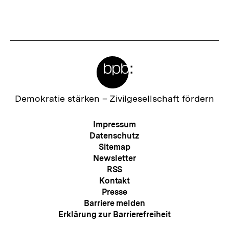
Inhalt
Inhalt
anzeigen
anzei
Meta-
Links
Zur
Demokratie stärken –
Zivilgesellschaft fördern
Startseite
der
Meta-
Impressum
bpb
Navigation
Datenschutz
Sitemap
Newsletter
RSS
Kontakt
Presse
Barriere melden
Erklärung zur Barrierefreiheit