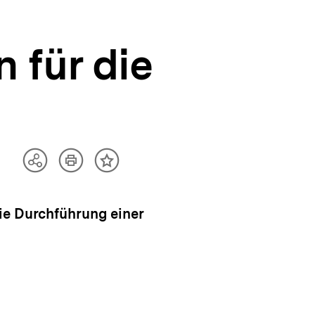
 für die
Artikel
Teilen
Inhalt
drucken
Optionen
merken
anzeigen
ie Durchführung einer