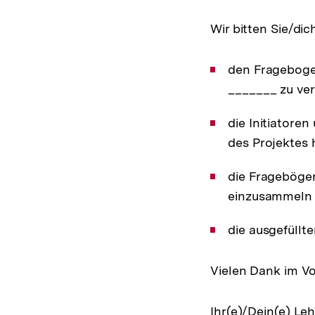
Wir bitten Sie/dich
den Frageboge
_______ zu ver
die Initiatoren
des Projektes
die Fragebögen
einzusammeln
die ausgefüll
Vielen Dank im Vo
Ihr(e)/Dein(e) Le