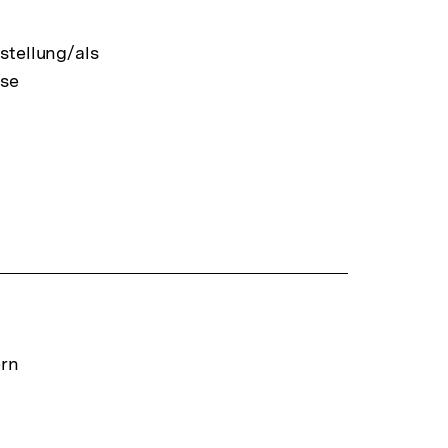
stellung/als
sse
ern