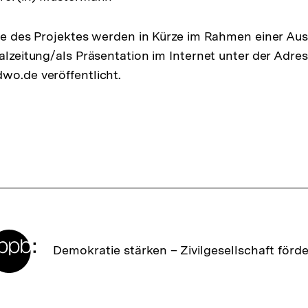
sse des Projektes werden in Kürze im Rahmen einer Aus
kalzeitung/als Präsentation im Internet unter der Adre
wo.de veröffentlicht.
Zur
Demokratie stärken –
Zivilgesellschaft förd
Startseite
der
bpb