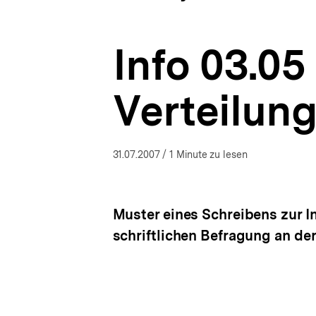
|
a
ÖFFNEN
Umweltbewusstsein
t
und
i
Klimaschutz
Info 03.05
o
|
n
bpb.de
Verteilun
31.07.2007
/ 1 Minute zu lesen
Muster eines Schreibens zur I
schriftlichen Befragung an der