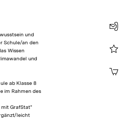
ewusstsein und
Konta
er Schule/an den
0
das Wissen
Merklist
limawandel und
ansehen
0
Artik
im
Shop-
ule ab Klasse 8
Warenko
de im Rahmen des
ansehen
 mit GrafStat"
rgänzt/leicht