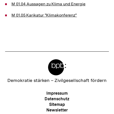
M 01.04 Aussagen zu Klima und Energie
M 01.05 Karikatur "Klimakonferenz"
Meta-
Links
Zur
Demokratie stärken –
Zivilgesellschaft fördern
Startseite
der
Meta-
Impressum
bpb
Navigation
Datenschutz
Sitemap
Newsletter