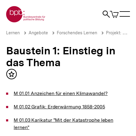
Direkt
Zur Startseite der bpb
zum
0
Artikel
Sho
Seiteninhalt
im
Naviga
Suche
springen
War
öffne
öffnen
öff
Pfadnavigation
Baustein
Brotkrümelnavigation
Lernen
Angebote
Forschendes Lernen
Projekt: Klimaschutz
1:
Einstieg
Baustein 1: Einstieg in
in
das
das Thema
Thema
|
Umweltbewusstsein
Inhalt
und
merken
Klimaschutz
|
M 01.01 Anzeichen für einen Klimawandel?
bpb.de
M 01.02 Grafik: Erderwärmung 1858-2005
M 01.03 Karikatur "Mit der Katastrophe leben
lernen"