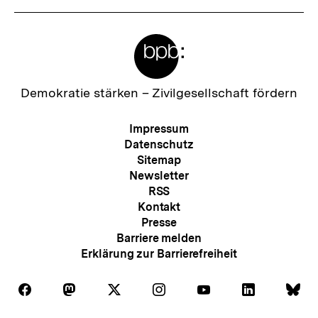
Meta-
Links
Zur
Demokratie stärken –
Zivilgesellschaft fördern
Startseite
der
Meta-
Impressum
bpb
Navigation
Datenschutz
Sitemap
Newsletter
RSS
Kontakt
Presse
Barriere melden
Erklärung zur Barrierefreiheit
Auf
Auf
Auf
Auf
Auf
Auf
Au
Folgen
Folgen
Folgen
Folgen
Folgen
Folgen
Fol
Facebook
Mastodon
X
Instagram
Youtube
LinkedIn
Bl
Sie
Sie
Sie
Sie
Sie
Sie
Sie