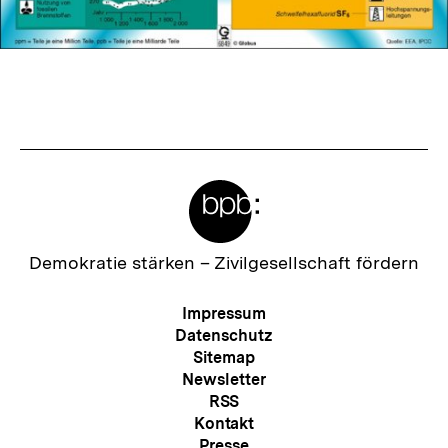
Fussnoten
Meta-
Links
Zur
Demokratie stärken –
Zivilgesellschaft fördern
Startseite
der
Meta-
Impressum
bpb
Navigation
Datenschutz
Sitemap
Newsletter
RSS
Kontakt
Presse