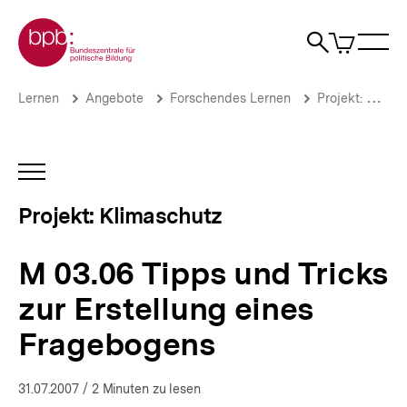
Direkt
Zur Startseite der bpb
zum
0
Artikel
Sho
Seiteninhalt
im
Naviga
Suche
springen
War
öffne
öffnen
öff
Pfadnavigation
M
Brotkrümelnavigation
Lernen
Angebote
Forschendes Lernen
Projekt: Klimaschutz
03.06
Tipps
und
Tricks
INHALTSNAVIGATION
zur
ÖFFNEN
Erstellung
Projekt: Klimaschutz
eines
Fragebogens
|
M 03.06 Tipps und Tricks
Umweltbewusstsein
und
zur Erstellung eines
Klimaschutz
|
Fragebogens
bpb.de
31.07.2007
/ 2 Minuten zu lesen