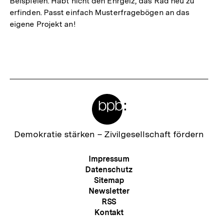
Beispielen. Habt nicht den Ehrgeiz, das Rad neu zu
erfinden. Passt einfach Musterfragebögen an das
eigene Projekt an!
Fussnoten
Meta-
Links
Zur
Demokratie stärken –
Zivilgesellschaft fördern
Startseite
der
Meta-
Impressum
bpb
Navigation
Datenschutz
Sitemap
Newsletter
RSS
Kontakt