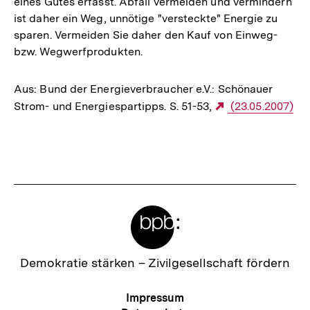
eines Gutes erfasst. Abfall vermeiden und vermindern
ist daher ein Weg, unnötige "versteckte" Energie zu
sparen. Vermeiden Sie daher den Kauf von Einweg-
bzw. Wegwerfprodukten.
Aus: Bund der Energieverbraucher e.V.: Schönauer
Strom- und Energiespartipps. S. 51-53,
Externer
(23.05.2007)
Link:
Fussnoten
Meta-
Links
Zur
Demokratie stärken –
Zivilgesellschaft fördern
Startseite
der
Meta-
Impressum
bpb