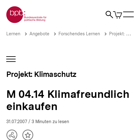
Direkt
Zur Startseite der bpb
zum
0
Artikel
Sho
Seiteninhalt
im
Naviga
Suche
springen
War
öffne
öffnen
öff
Pfadnavigation
M
Brotkrümelnavigation
Lernen
Angebote
Forschendes Lernen
Projekt: Klimaschutz
04.14
Klimafreundlich
einkaufen
|
INHALTSNAVIGATION
Umweltbewusstsein
ÖFFNEN
und
Projekt: Klimaschutz
Klimaschutz
|
bpb.de
M 04.14 Klimafreundlich
einkaufen
31.07.2007
/ 3 Minuten zu lesen
Teilen
Inhalt