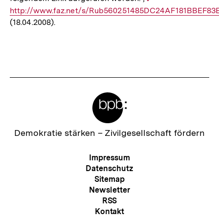
http://www.faz.net/s/Rub560251485DC24AF181BBEF
Link:
(18.04.2008).
Fussnoten
Meta-
Links
Zur
Demokratie stärken –
Zivilgesellschaft fördern
Startseite
der
Meta-
Impressum
bpb
Navigation
Datenschutz
Sitemap
Newsletter
RSS
Kontakt