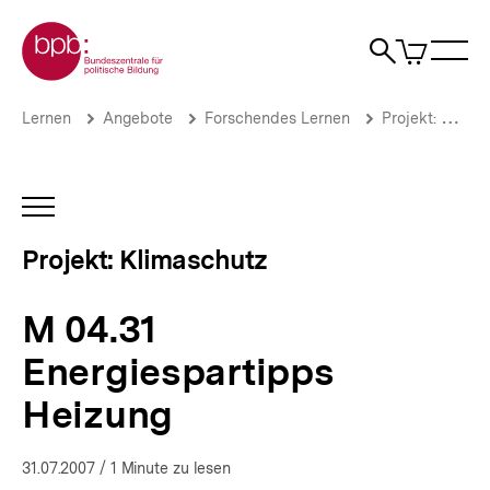
Direkt
Zur Startseite der bpb
zum
0
Artikel
Sho
Seiteninhalt
im
Naviga
Suche
springen
War
öffne
öffnen
öff
Pfadnavigation
M
Brotkrümelnavigation
Lernen
Angebote
Forschendes Lernen
Projekt: Klimaschutz
04.31
Energiespartipps
Heizung
|
INHALTSNAVIGATION
Umweltbewusstsein
ÖFFNEN
und
Projekt: Klimaschutz
Klimaschutz
|
bpb.de
M 04.31
Energiespartipps
Heizung
31.07.2007
/ 1 Minute zu lesen