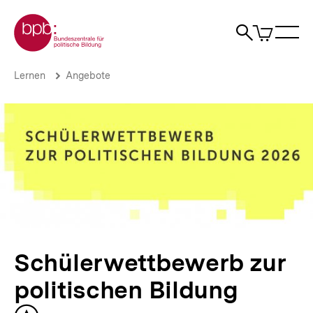
Direkt
Zur Startseite der bpb
zum
0
Artikel
Sho
Seiteninhalt
im
Naviga
Suche
springen
War
öffne
öffnen
öff
Pfadnavigation
Schülerwettbewerb
Brotkrümelnavigation
Lernen
Angebote
zur
politischen
Bildung
|
bpb.de
Schülerwettbewerb zur
politischen Bildung