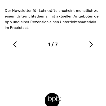
merken
Der Newsletter für Lehrkräfte erscheint monatlich zu
einem Unterrichtsthema: mit aktuellen Angeboten der
bpb und einer Rezension eines Unterrichtsmaterials
im Praxistest.
1
/
7
Vorherigen
Nächs
Karussellinhalt
von
Inhalt
Inhalt
anzeigen
anzei
Meta-