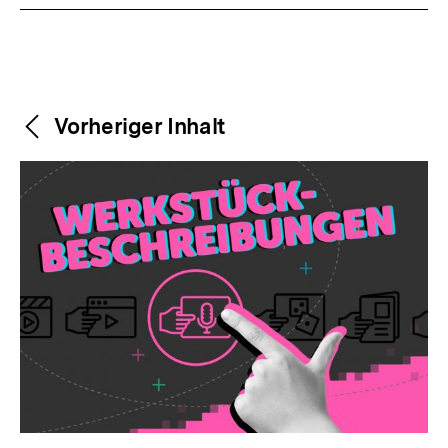
Weitere
Content-
Vorheriger Inhalt
Navigation
Inhalte