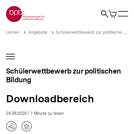
Direkt
Zur Startseite der bpb
zum
0
Artikel
Sho
Seiteninhalt
im
Naviga
Suche
springen
War
öffne
öffnen
öff
Pfadnavigation
Downloadbereich
Brotkrümelnavigation
Lernen
Angebote
Schülerwettbewerb zur politischen Bildung
|
Schülerwettbewerb
zur
politischen
INHALTSNAVIGATION
Bildung
ÖFFNEN
|
Schülerwettbewerb zur politischen
bpb.de
Bildung
Downloadbereich
24.06.2026
/ 1 Minute zu lesen
Teilen
Inhalt