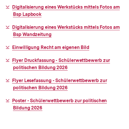
Interner
Digitalisierung eines Werkstücks mittels Fotos am
Link:
Bsp Lapbook
Interner
Digitalisierung eines Werkstücks mittels Fotos am
Link:
Bsp Wandzeitung
Interner
Einwilligung Recht am eigenen Bild
Link:
Interner
Flyer Druckfassung - Schülerwettbewerb zur
Link:
politischen Bildung 2026
Interner
Flyer Lesefassung - Schülerwettbewerb zur
Link:
politischen Bildung 2026
Interner
Poster - Schülerwettbewerb zur politischen
Link:
Bildung 2026
Fussnoten