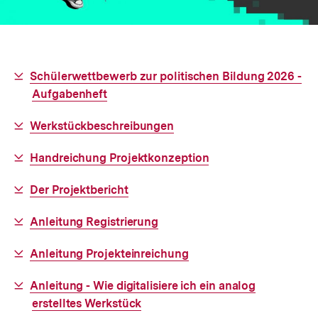
Interner
Schülerwettbewerb zur politischen Bildung 2026 -
Link:
Aufgabenheft
Interner
Werkstückbeschreibungen
Link:
Interner
Handreichung Projektkonzeption
Link:
Interner
Der Projektbericht
Link:
Interner
Anleitung Registrierung
Link:
Interner
Anleitung Projekteinreichung
Link:
Interner
Anleitung - Wie digitalisiere ich ein analog
Link:
erstelltes Werkstück