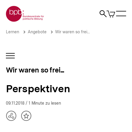
Direkt
Zur Startseite der bpb
zum
0
Artikel
Sho
Seiteninhalt
im
Naviga
Suche
springen
War
öffne
öffnen
öff
Pfadnavigation
Perspektiven
Brotkrümelnavigation
Lernen
Angebote
Wir waren so frei...
|
Wir
waren
so
INHALTSNAVIGATION
frei...
ÖFFNEN
|
Wir waren so frei...
bpb.de
Perspektiven
09.11.2018
/ 1 Minute zu lesen
Teilen
Inhalt
Optionen
merken
anzeigen