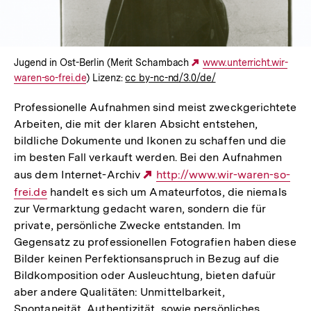
Jugend in Ost-Berlin (Merit Schambach
Externer
www.unterricht.wir-
waren-so-frei.de
) Lizenz:
cc by-nc-nd/3.0/de/
Link:
Professionelle Aufnahmen sind meist zweckgerichtete
Arbeiten, die mit der klaren Absicht entstehen,
bildliche Dokumente und Ikonen zu schaffen und die
im besten Fall verkauft werden. Bei den Aufnahmen
aus dem Internet-Archiv
Externer
http://www.wir-waren-so-
frei.de
handelt es sich um Amateurfotos, die niemals
Link:
zur Vermarktung gedacht waren, sondern die für
private, persönliche Zwecke entstanden. Im
Gegensatz zu professionellen Fotografien haben diese
Bilder keinen Perfektionsanspruch in Bezug auf die
Bildkomposition oder Ausleuchtung, bieten dafuür
aber andere Qualitäten: Unmittelbarkeit,
Spontaneität, Authentizität, sowie persönliches