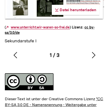
Datei herunterladen
Datei herunterladen
Datei herunterladen
(
Externer
www.unterricht.wir-waren-so-frei.de
) Lizenz:
cc by-
sa/3.0/de
Link:
Sekundarstufe I
1
/
3
Vorherigen
Nächs
Karussellinhalt
von
Inhalt
Inhalt
anzeigen
anzei
Fussnoten
Lizenz
Dieser Text ist unter der Creative Commons Lizenz
"CC
BY-SA 3.0 DE - Namensnennung - Weitergabe unter