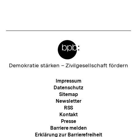
Meta-
Links
Zur
Demokratie stärken –
Zivilgesellschaft fördern
Startseite
der
Meta-
Impressum
bpb
Navigation
Datenschutz
Sitemap
Newsletter
RSS
Kontakt
Presse
Barriere melden
Erklärung zur Barrierefreiheit