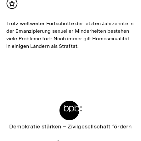
Inhalt
merken
Trotz weltweiter Fortschritte der letzten Jahrzehnte in
der Emanzipierung sexueller Minderheiten bestehen
viele Probleme fort: Noch immer gilt Homosexualität
in einigen Ländern als Straftat.
Meta-
Links
Zur
Demokratie stärken –
Zivilgesellschaft fördern
Startseite
der