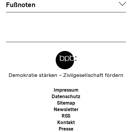
Fussnoten
auf
Fußnoten
Fußnote
Meta-
Links
Zur
Demokratie stärken –
Zivilgesellschaft fördern
Startseite
der
Meta-
Impressum
bpb
Navigation
Datenschutz
Sitemap
Newsletter
RSS
Kontakt
Presse