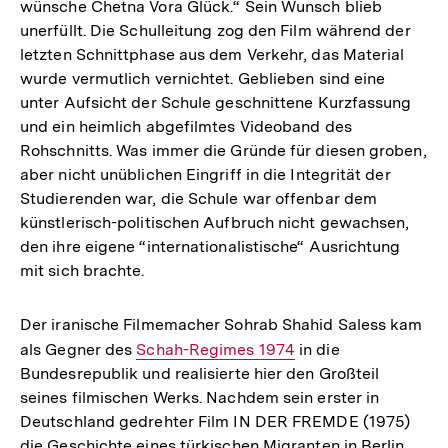
wünsche Chetna Vora Glück.“ Sein Wunsch blieb
Fußnote
unerfüllt. Die Schulleitung zog den Film während der
letzten Schnittphase aus dem Verkehr, das Material
wurde vermutlich vernichtet. Geblieben sind eine
unter Aufsicht der Schule geschnittene Kurzfassung
und ein heimlich abgefilmtes Videoband des
Rohschnitts. Was immer die Gründe für diesen groben,
aber nicht unüblichen Eingriff in die Integrität der
Studierenden war, die Schule war offenbar dem
künstlerisch-politischen Aufbruch nicht gewachsen,
den ihre eigene “internationalistische“ Ausrichtung
mit sich brachte.
Der iranische Filmemacher Sohrab Shahid Saless kam
als Gegner des
Interner
Schah-Regimes 1974
in die
Bundesrepublik und realisierte hier den Großteil
Link:
seines filmischen Werks. Nachdem sein erster in
Deutschland gedrehter Film IN DER FREMDE (1975)
die Geschichte eines türkischen Migranten in Berlin