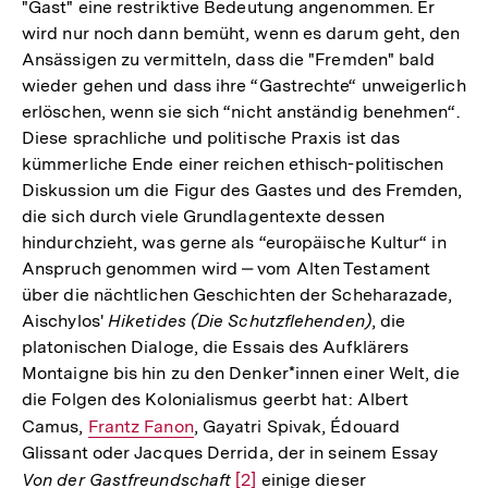
"Gast" eine restriktive Bedeutung angenommen. Er
wird nur noch dann bemüht, wenn es darum geht, den
Ansässigen zu vermitteln, dass die "Fremden" bald
wieder gehen und dass ihre “Gastrechte“ unweigerlich
erlöschen, wenn sie sich “nicht anständig benehmen“.
Diese sprachliche und politische Praxis ist das
kümmerliche Ende einer reichen ethisch-politischen
Diskussion um die Figur des Gastes und des Fremden,
die sich durch viele Grundlagentexte dessen
hindurchzieht, was gerne als “europäische Kultur“ in
Anspruch genommen wird ‒ vom Alten Testament
über die nächtlichen Geschichten der Scheharazade,
Aischylos'
Hiketides (Die Schutzflehenden)
, die
platonischen Dialoge, die Essais des Aufklärers
Montaigne bis hin zu den Denker*innen einer Welt, die
die Folgen des Kolonialismus geerbt hat: Albert
Camus,
Interner
Frantz Fanon
, Gayatri Spivak, Édouard
Glissant oder Jacques Derrida, der in seinem Essay
Link:
Von der Gastfreundschaft
Zur
[2]
einige dieser