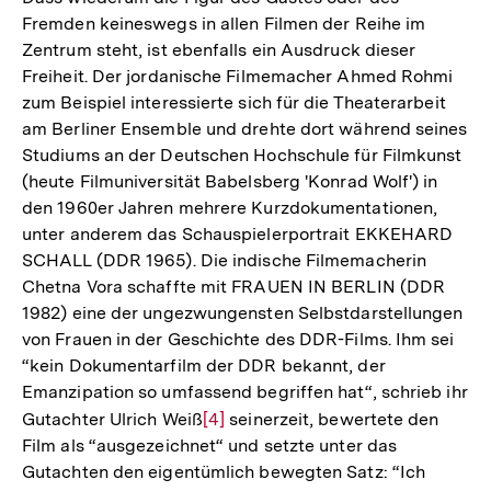
Fremden keineswegs in allen Filmen der Reihe im
Zentrum steht, ist ebenfalls ein Ausdruck dieser
Freiheit. Der jordanische Filmemacher Ahmed Rohmi
zum Beispiel interessierte sich für die Theaterarbeit
am Berliner Ensemble und drehte dort während seines
Studiums an der Deutschen Hochschule für Filmkunst
(heute Filmuniversität Babelsberg 'Konrad Wolf') in
den 1960er Jahren mehrere Kurzdokumentationen,
unter anderem das Schauspielerportrait EKKEHARD
SCHALL (DDR 1965). Die indische Filmemacherin
Chetna Vora schaffte mit FRAUEN IN BERLIN (DDR
1982) eine der ungezwungensten Selbstdarstellungen
von Frauen in der Geschichte des DDR-Films. Ihm sei
“kein Dokumentarfilm der DDR bekannt, der
Emanzipation so umfassend begriffen hat“, schrieb ihr
Gutachter Ulrich Weiß
Zur
[4]
seinerzeit, bewertete den
Film als “ausgezeichnet“ und setzte unter das
Auflösung
Gutachten den eigentümlich bewegten Satz: “Ich
der