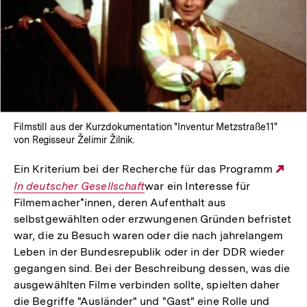
Filmstill aus der Kurzdokumentation "Inventur Metzstraße11"
von Regisseur Želimir Žilnik.
Ein Kriterium bei der Recherche für das Programm
Ext
In deutscher Gesellschaft
war ein Interesse für
Lin
Filmemacher*innen, deren Aufenthalt aus
selbstgewählten oder erzwungenen Gründen befristet
war, die zu Besuch waren oder die nach jahrelangem
Leben in der Bundesrepublik oder in der DDR wieder
gegangen sind. Bei der Beschreibung dessen, was die
ausgewählten Filme verbinden sollte, spielten daher
die Begriffe "Ausländer" und "Gast" eine Rolle und