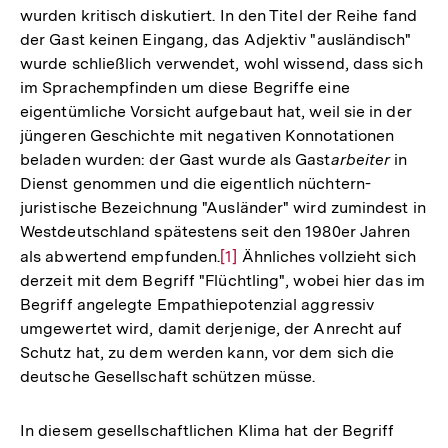
wurden kritisch diskutiert. In den Titel der Reihe fand
der Gast keinen Eingang, das Adjektiv "ausländisch"
wurde schließlich verwendet, wohl wissend, dass sich
im Sprachempfinden um diese Begriffe eine
eigentümliche Vorsicht aufgebaut hat, weil sie in der
jüngeren Geschichte mit negativen Konnotationen
beladen wurden: der Gast wurde als Gast
arbeiter
in
Dienst genommen und die eigentlich nüchtern-
juristische Bezeichnung "Ausländer" wird zumindest in
Westdeutschland spätestens seit den 1980er Jahren
als abwertend empfunden.
Zur
[1]
Ähnliches vollzieht sich
derzeit mit dem Begriff "Flüchtling", wobei hier das im
Auflösung
Begriff angelegte Empathiepotenzial aggressiv
der
umgewertet wird, damit derjenige, der Anrecht auf
Fußnote
Schutz hat, zu dem werden kann, vor dem sich die
deutsche Gesellschaft schützen müsse.
In diesem gesellschaftlichen Klima hat der Begriff