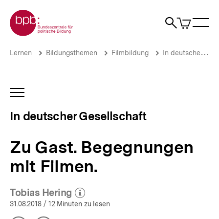
Direkt
Zur Startseite der bpb
zum
0
Artikel
Sho
Seiteninhalt
im
Naviga
Suche
springen
War
öffne
öffnen
öff
Pfadnavigation
Zu
Brotkrümelnavigation
Lernen
Bildungsthemen
Filmbildung
In deutscher Gesellschaft
Gast.
Begegnungen
mit
Filmen.
INHALTSNAVIGATION
|
ÖFFNEN
In
In deutscher Gesellschaft
deutscher
Gesellschaft
|
Zu Gast. Begegnungen
bpb.de
mit Filmen.
Tobias Hering
(Mehr zum Autor)
öffnen
31.08.2018
/ 12 Minuten zu lesen