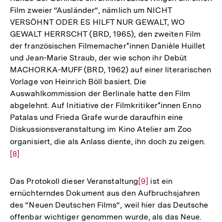
Film zweier “Ausländer“, nämlich um NICHT
VERSÖHNT ODER ES HILFT NUR GEWALT, WO
GEWALT HERRSCHT (BRD, 1965), den zweiten Film
der französischen Filmemacher*innen Danièle Huillet
und Jean-Marie Straub, der wie schon ihr Debüt
MACHORKA-MUFF (BRD, 1962) auf einer literarischen
Vorlage von Heinrich Böll basiert. Die
Auswahlkommission der Berlinale hatte den Film
abgelehnt. Auf Initiative der Filmkritiker*innen Enno
Patalas und Frieda Grafe wurde daraufhin eine
Diskussionsveranstaltung im Kino Atelier am Zoo
organisiert, die als Anlass diente, ihn doch zu zeigen.
Zur
[8]
Auf
der
Fuß
Das Protokoll dieser Veranstaltung
Zur
[9]
ist ein
ernüchterndes Dokument aus den Aufbruchsjahren
Auflösung
des “Neuen Deutschen Films“, weil hier das Deutsche
der
offenbar wichtiger genommen wurde, als das Neue.
Fußnote