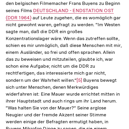
den belgischen Filmemacher Frans Buyens zu Beginn
seines Films
Interner
DEUTSCHLAND - ENDSTATION OST
(DDR 1964)
auf Leute zugehen, die es womöglich gar
Link:
nicht gewohnt waren, gefragt zu werden. “Im Westen
sagte man, daß die DDR ein großes
Konzentrationslager wäre. Wenn das zutreffen sollte,
schien es mir unmöglich, daß diese Menschen mit mir,
einem Ausländer, so frei und offen sprachen. Allein
das zu beweisen und mitzuteilen, glaubte ich, war
schon eine Aufgabe; nicht um die DDR zu
rechtfertigen, das interessierte mich gar nicht,
sondern um der Wahrheit willen.“
Zur
[5]
Buyens bewegt
sich unter Menschen, denen Merkwürdiges
Auflösung
widerfahren ist: Eine Mauer wurde errichtet mitten in
der
ihrer Hauptstadt und auch rings um ihr Land herum.
Fußnote
“Was halten Sie von der Mauer?“ Seine arglose
Neugier und der fremde Akzent seiner Stimme
werden einige der Befragten ermutigt haben, in
Buyens Mikrofon Dinge zu sagen, die sie einem