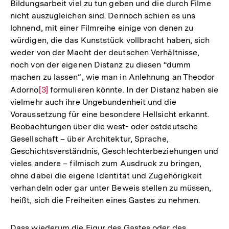
Bildungsarbeit viel zu tun geben und die durch Filme
nicht auszugleichen sind. Dennoch schien es uns
lohnend, mit einer Filmreihe einige von denen zu
würdigen, die das Kunststück vollbracht haben, sich
weder von der Macht der deutschen Verhältnisse,
noch von der eigenen Distanz zu diesen “dumm
machen zu lassen“, wie man in Anlehnung an Theodor
Adorno
Zur
[3]
formulieren könnte. In der Distanz haben sie
vielmehr auch ihre Ungebundenheit und die
Auflösung
Voraussetzung für eine besondere Hellsicht erkannt.
der
Beobachtungen über die west- oder ostdeutsche
Fußnote
Gesellschaft – über Architektur, Sprache,
Geschichtsverständnis, Geschlechterbeziehungen und
vieles andere – filmisch zum Ausdruck zu bringen,
ohne dabei die eigene Identität und Zugehörigkeit
verhandeln oder gar unter Beweis stellen zu müssen,
heißt, sich die Freiheiten eines Gastes zu nehmen.
Dass wiederum die Figur des Gastes oder des