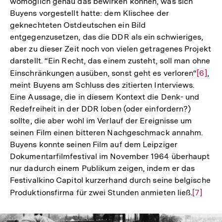
womöglich genau das bewirken können, was sich
Buyens vorgestellt hatte: dem Klischee der
geknechteten Ostdeutschen ein Bild
entgegenzusetzen, das die DDR als ein schwieriges,
aber zu dieser Zeit noch von vielen getragenes Projekt
darstellt. “Ein Recht, das einem zusteht, soll man ohne
Einschränkungen ausüben, sonst geht es verloren“
Zur
[6]
,
meint Buyens am Schluss des zitierten Interviews.
Auflö
Eine Aussage, die in diesem Kontext die Denk- und
der
Redefreiheit in der DDR loben (oder einfordern?)
Fußno
sollte, die aber wohl im Verlauf der Ereignisse um
seinen Film einen bitteren Nachgeschmack annahm.
Buyens konnte seinen Film auf dem Leipziger
Dokumentarfilmfestival im November 1964 überhaupt
nur dadurch einem Publikum zeigen, indem er das
Festivalkino Capitol kurzerhand durch seine belgische
Produktionsfirma für zwei Stunden anmieten ließ.
Zur
[7]
Auflös
der