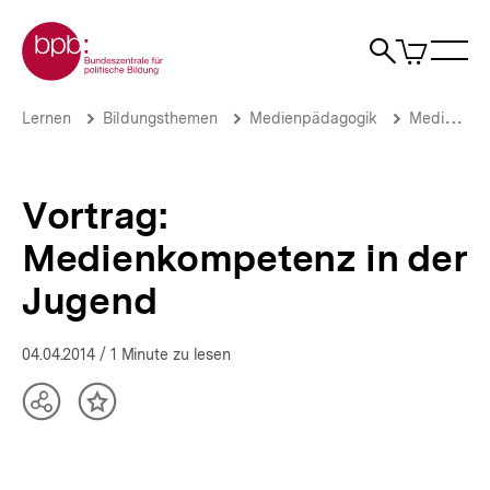
Direkt
Zur Startseite der bpb
zum
0
Artikel
Sho
Seiteninhalt
im
Naviga
Suche
springen
War
öffne
öffnen
öff
Pfadnavigation
Vortrag:
Brotkrümelnavigation
Lernen
Bildungsthemen
Medienpädagogik
Medienkompetenz 2014
Medienkompetenz
in
der
Jugend
Vortrag:
|
bpb.de
Medienkompetenz in der
Jugend
04.04.2014
/ 1 Minute zu lesen
Teilen
Inhalt
Optionen
merken
anzeigen