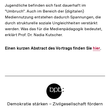
Jugendliche befinden sich fast dauerhaft im
"Umbruch". Auch im Bereich der (digitalen)
Mediennutzung entstehen dadurch Spannungen, die
durch strukturelle soziale Ungleichheiten verstärkt
werden. Was das für die Medienpädagogik bedeutet,
erklärt Prof. Dr. Nadia Kutscher.
Einen kurzen Abstract des Vortrags finden Sie
Interner
hier
.
Link:
Fussnoten
Meta-
Links
Zur
Demokratie stärken –
Zivilgesellschaft fördern
Startseite